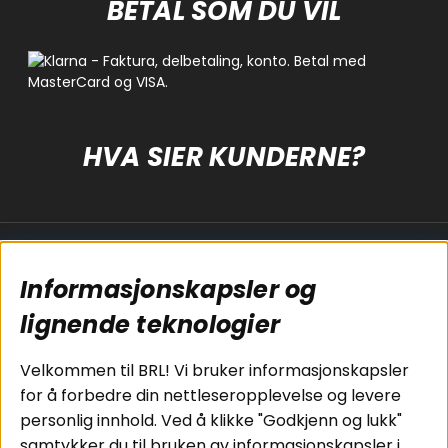
BETAL SOM DU VIL
HVA SIER KUNDERNE?
Populære sider
Kundservice
Informasjonskapsler og
Koblingsguide for
Cookies
subwoofers
Kjøpsvilkår
lignende teknologier
Tilkobling av
Personvernpolicy
bilforsterker
Service / Garanti /
Velkommen til BRL! Vi bruker informasjonskapsler
Koblingsguide for
Retur
for å forbedre din nettleseropplevelse og levere
midbasser
personlig innhold. Ved å klikke "Godkjenn og lukk"
Butikker
samtykker du til bruken av informasjonskapsler i