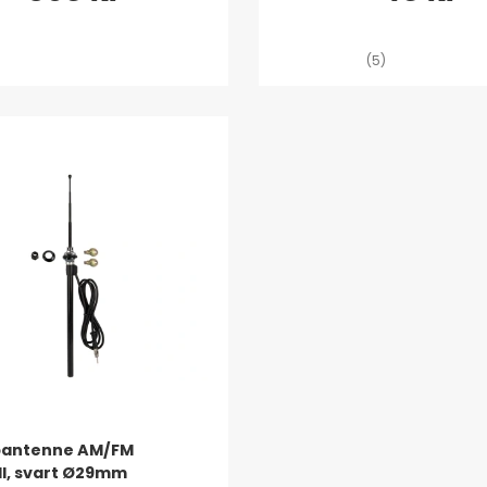
(5)
pantenne AM/FM
ll, svart Ø29mm