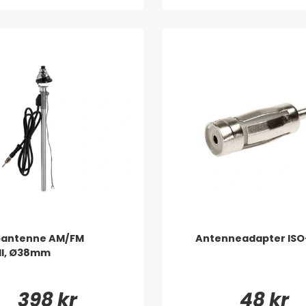
pantenne AM/FM
Antenneadapter ISO
ll, Ø38mm
398 kr
48 kr