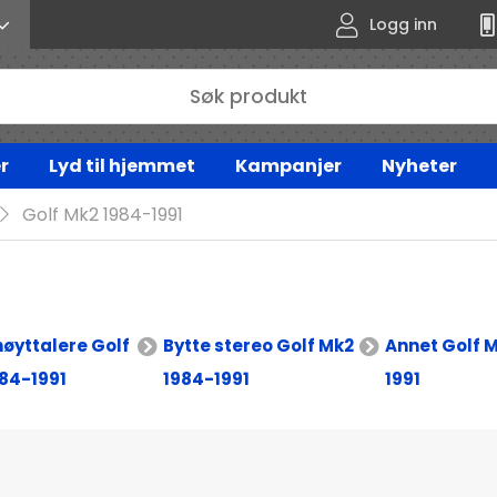
Logg inn
r
Lyd til hjemmet
Kampanjer
Nyheter
Golf Mk2 1984-1991
høyttalere Golf
Bytte stereo Golf Mk2
Annet Golf 
84-1991
1984-1991
1991