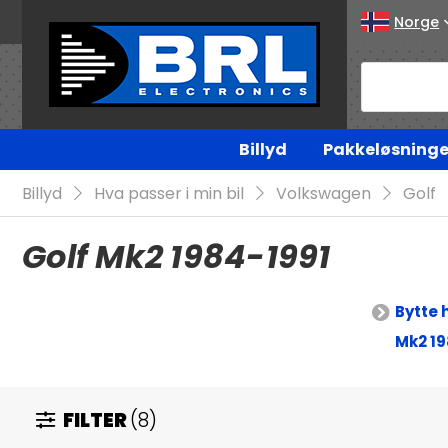
Norge
Billyd
Pakkeløsninge
Billyd
Hva passer i min bil
Volkswagen
Golf
Golf Mk2 1984-1991
Bytte 
Mk2 19
FILTER
(8)