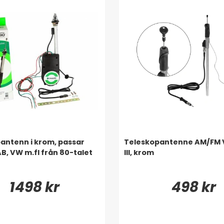
antenn i krom, passar
Teleskopantenne AM/FM 
B, VW m.fl från 80-talet
III, krom
1498 kr
498 kr