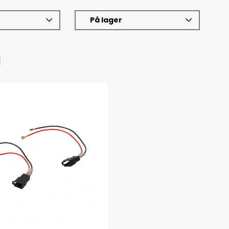
På lager
l