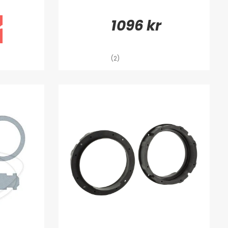
1096 kr
r
(2)