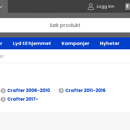
Logg inn
r
Lyd til hjemmet
Kampanjer
Nyheter
er
Crafter 2006-2010
Crafter 2011-2016
Crafter 2017-