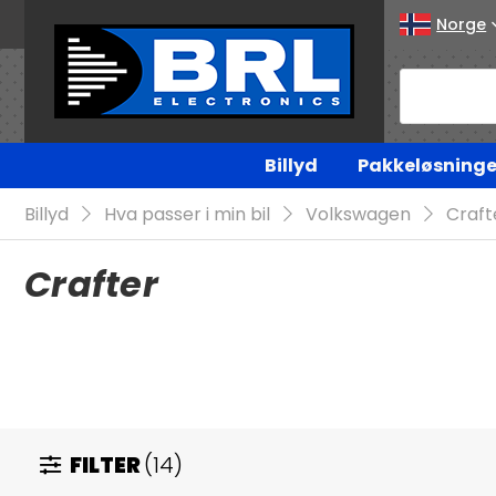
Norge
Billyd
Pakkeløsninge
Billyd
Hva passer i min bil
Volkswagen
Craft
Crafter
FILTER
(14)