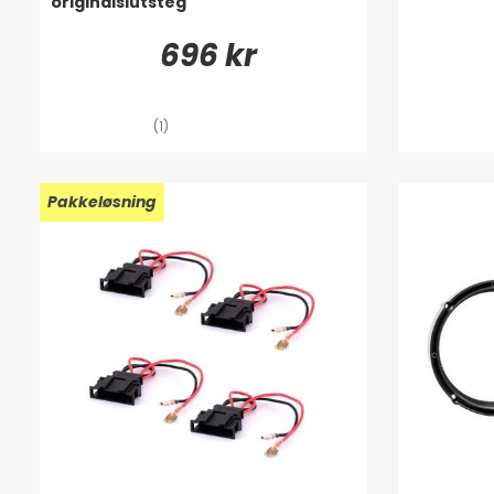
originalslutsteg
696 kr
(1)
Pakkeløsning