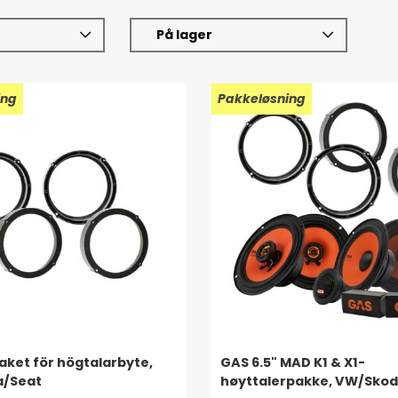
På lager
ing
Pakkeløsning
ket för högtalarbyte,
GAS 6.5" MAD K1 & X1-
/Seat
høyttalerpakke, VW/Sko