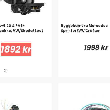
A-6.20 & PA6-
Ryggekamera Mercedes
rpakke, VW/Skoda/Seat
Sprinter/VW Crafter
1998 kr
1892 kr
(1)