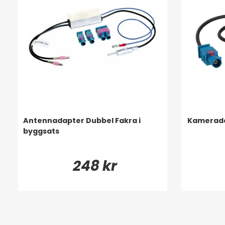
Antennadapter Dubbel Fakra i
Kamerada
byggsats
248 kr