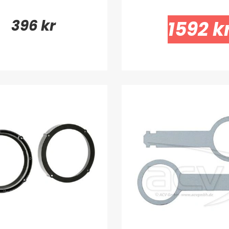
396 kr
1592 k