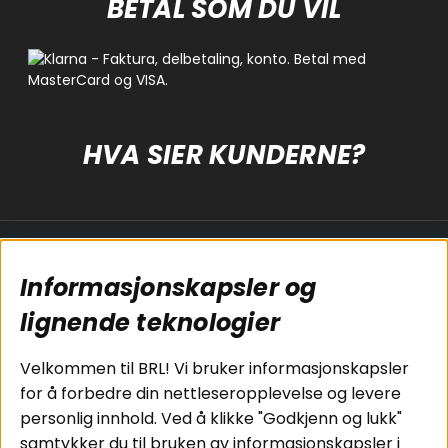
BETAL SOM DU VIL
HVA SIER KUNDERNE?
Populære sider
Kundservice
Informasjonskapsler og
Koblingsguide for
Cookies
subwoofers
Kjøpsvilkår
lignende teknologier
Tilkobling av
Personvernpolicy
bilforsterker
Service / Garanti /
Velkommen til BRL! Vi bruker informasjonskapsler
Koblingsguide for
Retur
for å forbedre din nettleseropplevelse og levere
midbasser
personlig innhold. Ved å klikke "Godkjenn og lukk"
Butikker
samtykker du til bruken av informasjonskapsler i