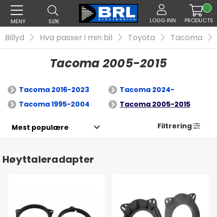
LOGG INN
PRODUCTS
MENY
SØK
Billyd
Hva passer i min bil
Toyota
Tacoma
Tacoma 2005-2015
Tacoma 2016-2023
Tacoma 2024-
Tacoma 1995-2004
Tacoma 2005-2015
Filtrering
Høyttaleradapter