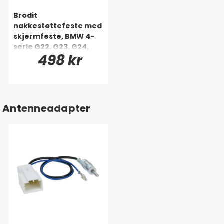
Brodit
nakkestøttefeste med
skjermfeste, BMW 4-
serie G22, G23, G24,
498 kr
G26 88-26
Antenneadapter