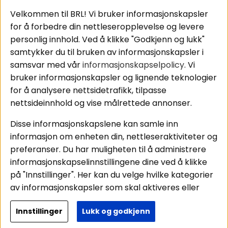
Tilkobling av
Personvernpolicy
bilforsterker
Service / Garanti /
Velkommen til BRL! Vi bruker informasjonskapsler
Koblingsguide for
Retur
for å forbedre din nettleseropplevelse og levere
midbasser
personlig innhold. Ved å klikke "Godkjenn og lukk"
Butikker
samtykker du til bruken av informasjonskapsler i
Våre ambassadører
samsvar med vår
informasjonskapselpolicy
. Vi
- Team BRL
bruker informasjonskapsler og lignende teknologier
for å analysere nettsidetrafikk, tilpasse
nettsideinnhold og vise målrettede annonser.
Områder
Følg oss
Disse informasjonskapslene kan samle inn
Instagram
Billyd
informasjon om enheten din, nettleseraktiviteter og
Lyd til hjemmet
Facebook
preferanser. Du har muligheten til å administrere
Pakkeløsninger
informasjonskapselinnstillingene dine ved å klikke
Youtube
Hva passer i bilen
på "Innstillinger". Her kan du velge hvilke kategorier
Tiktok
av informasjonskapsler som skal aktiveres eller
deaktiveres. Vær oppmerksom på at deaktivering
Innstillinger
Lukk og godkjenn
av noen informasjonskapsler kan påvirke
Copyright © 2026 - BRL Electronics
funksjonaliteten og ytelsen til nettstedet vårt.