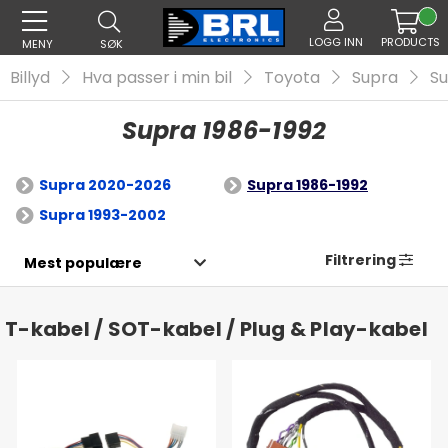
LOGG INN
PRODUCTS
MENY
SØK
Billyd
Hva passer i min bil
Toyota
Supra
Su
Supra 1986-1992
Supra 2020-2026
Supra 1986-1992
Supra 1993-2002
Filtrering
T-kabel / SOT-kabel / Plug & Play-kabel