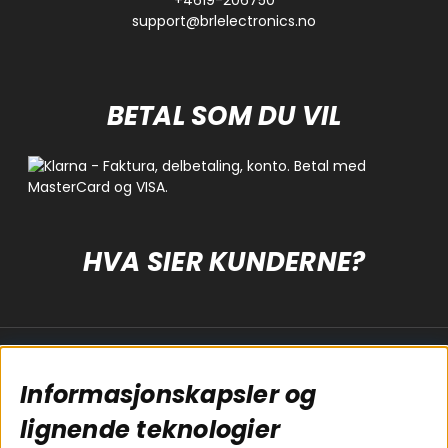
support@brlelectronics.no
BETAL SOM DU VIL
HVA SIER KUNDERNE?
Populære sider
Kundservice
Informasjonskapsler og
Koblingsguide for
Cookies
subwoofers
Kjøpsvilkår
lignende teknologier