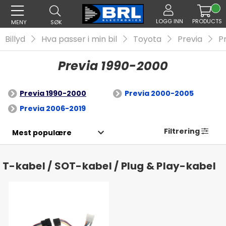
LOGG INN
PRODUCTS
MENY
SØK
Billyd
Hva passer i min bil
Toyota
Previa
P
Previa 1990-2000
Previa 1990-2000
Previa 2000-2005
Previa 2006-2019
Filtrering
T-kabel / SOT-kabel / Plug & Play-kabel