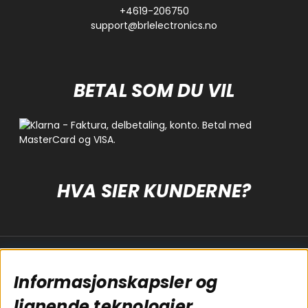
+4619-206750
support@brlelectronics.no
BETAL SOM DU VIL
HVA SIER KUNDERNE?
Populære sider
Kundservice
Informasjonskapsler og
Koblingsguide for
Cookies
subwoofers
Kjøpsvilkår
lignende teknologier