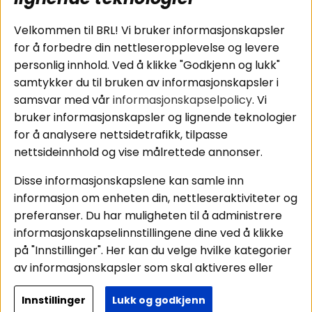
Tilkobling av
Personvernpolicy
bilforsterker
Service / Garanti /
Velkommen til BRL! Vi bruker informasjonskapsler
Koblingsguide for
Retur
for å forbedre din nettleseropplevelse og levere
midbasser
personlig innhold. Ved å klikke "Godkjenn og lukk"
Butikker
samtykker du til bruken av informasjonskapsler i
Våre ambassadører
samsvar med vår
informasjonskapselpolicy
. Vi
- Team BRL
bruker informasjonskapsler og lignende teknologier
for å analysere nettsidetrafikk, tilpasse
nettsideinnhold og vise målrettede annonser.
Områder
Følg oss
Disse informasjonskapslene kan samle inn
Instagram
Billyd
informasjon om enheten din, nettleseraktiviteter og
Lyd til hjemmet
Facebook
preferanser. Du har muligheten til å administrere
Pakkeløsninger
informasjonskapselinnstillingene dine ved å klikke
Youtube
Hva passer i bilen
på "Innstillinger". Her kan du velge hvilke kategorier
Tiktok
av informasjonskapsler som skal aktiveres eller
deaktiveres. Vær oppmerksom på at deaktivering
Innstillinger
Lukk og godkjenn
av noen informasjonskapsler kan påvirke
Copyright © 2026 - BRL Electronics