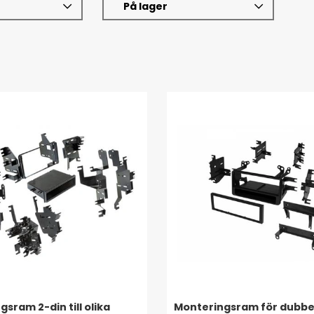
På lager
sram 2-din till olika
Monteringsram för dubbeld