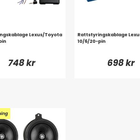
ingskablage Lexus/Toyota
Rattstyringskablage Lex
pin
10/6/20-pin
748 kr
698 kr
ning