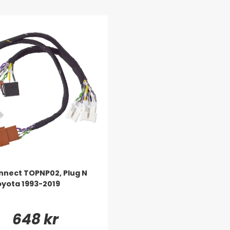
nect TOPNP02, Plug N
Toyota 1993-2019
648 kr