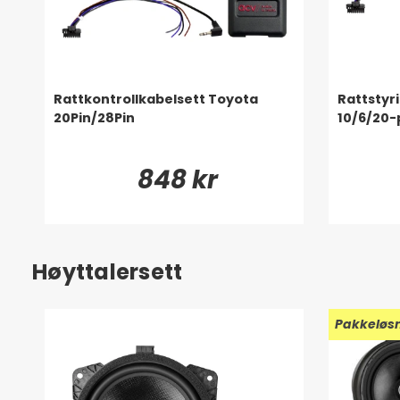
Rattkontrollkabelsett Toyota
Rattstyr
20Pin/28Pin
10/6/20-
848 kr
Høyttalersett
Pakkeløs