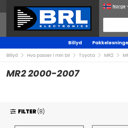
Norge
Billyd
Pakkeløsninge
Billyd
Hva passer i min bil
Toyota
MR2
M
MR2 2000-2007
FILTER
(8)