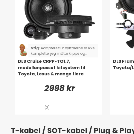
Stig
:
Adaptere til høyttalerne er ikke
komplette, jeg måtte klippe og
lodde to av høyttalerne. Gjelder
DLS Cruise CRPP-TO1.7,
DLS Fram
Toyota Rav4.
modellanpasset kitsystem til
Toyota/L
Toyota, Lexus & mange flere
2998 kr
(2)
T-kabel / SOT-kabel / Plug & Pl