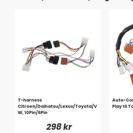
T-harness
Auto-Con
Citroen/Daihatsu/Lexus/Toyota/V
Play til 
W, 10Pin/6Pin
298 kr