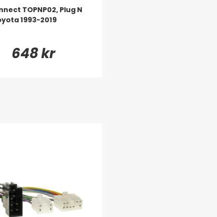
nect TOPNP02, Plug N
Toyota 1993-2019
648 kr