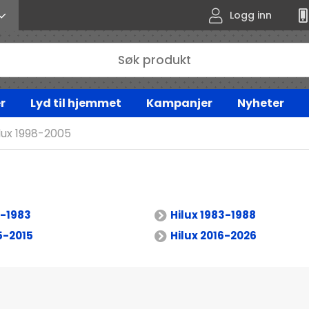
Logg inn
r
Lyd til hjemmet
Kampanjer
Nyheter
lux 1998-2005
8-1983
Hilux 1983-1988
5-2015
Hilux 2016-2026