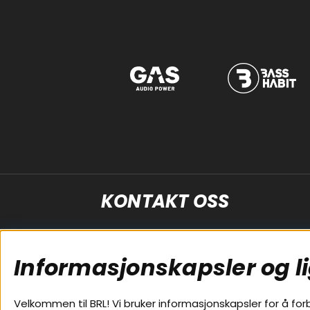
KONTAKT OSS
Kundeservice
+4619-206750
Informasjonskapsler og l
support@brlelectronics.no
Velkommen til BRL! Vi bruker informasjonskapsler for å for