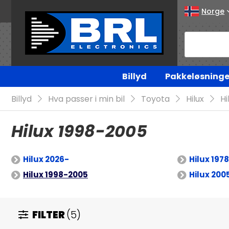
Norge
Billyd
Pakkeløsninge
Billyd
Hva passer i min bil
Toyota
Hilux
Hi
Hilux 1998-2005
Hilux 2026-
Hilux 197
Hilux 1998-2005
Hilux 200
FILTER
(5)