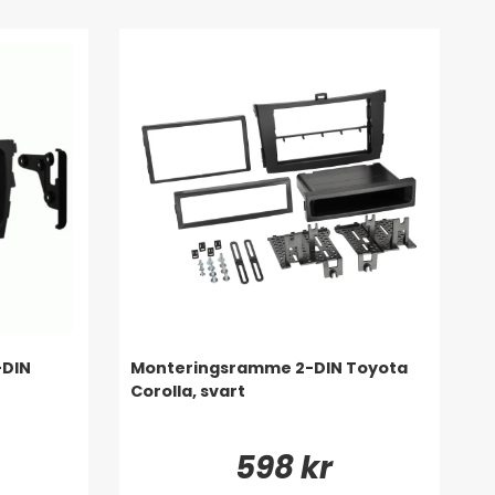
-DIN
Monteringsramme 2-DIN Toyota
Corolla, svart
598 kr