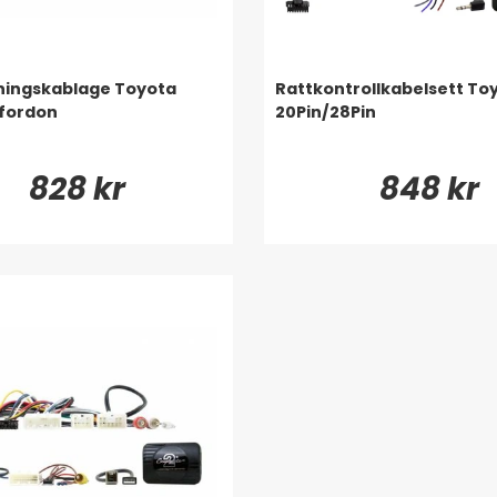
ningskablage Toyota
Rattkontrollkabelsett To
fordon
20Pin/28Pin
828 kr
848 kr