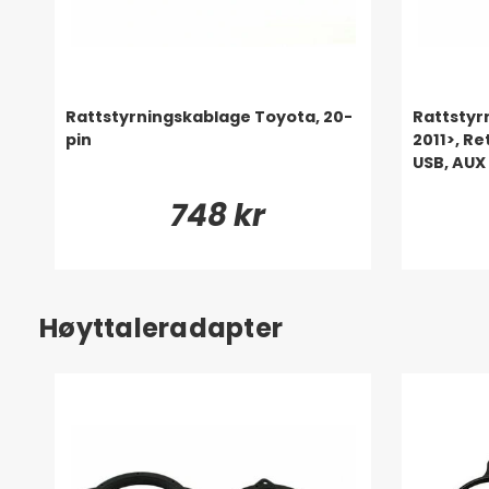
Rattstyrningskablage Toyota, 20-
Rattstyr
pin
2011>, R
USB, AUX
748 kr
Høyttaleradapter