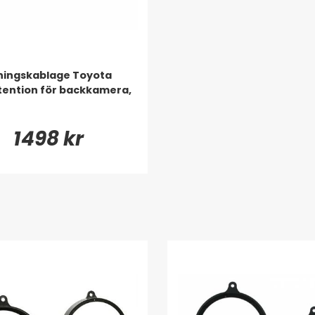
ningskablage Toyota
etention för backkamera,
1498 kr