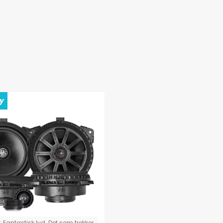
ay
:
Fantastisk lyd. Det som trekker