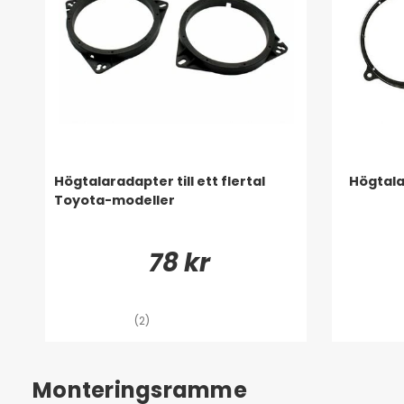
Högtalaradapter till ett flertal
Högtala
Toyota-modeller
78 kr
(2)
Monteringsramme