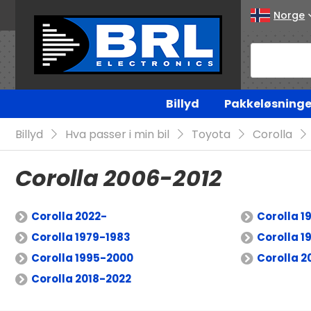
Norge
Billyd
Pakkeløsninge
Billyd
Hva passer i min bil
Toyota
Corolla
Corolla 2006-2012
Corolla 2022-
Corolla 1
Corolla 1979-1983
Corolla 1
Corolla 1995-2000
Corolla 
Corolla 2018-2022