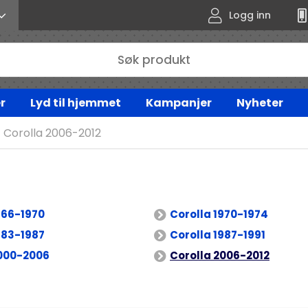
Logg inn
r
Lyd til hjemmet
Kampanjer
Nyheter
Corolla 2006-2012
966-1970
Corolla 1970-1974
983-1987
Corolla 1987-1991
2000-2006
Corolla 2006-2012