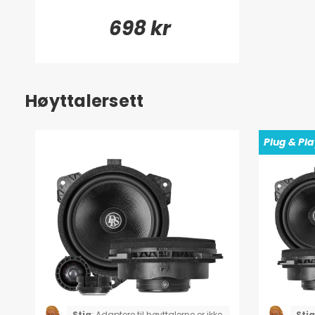
698 kr
Høyttalersett
Plug & Pl
Stig
:
Adaptere til høyttalerne er ikke
Stig