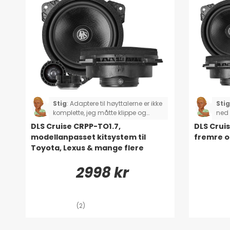
Stig
:
Adaptere til høyttalerne er ikke
Stig
komplette, jeg måtte klippe og
ned 
lodde to av høyttalerne. Gjelder
komp
DLS Cruise CRPP-TO1.7,
DLS Cruis
Toyota Rav4.
mang
modellanpasset kitsystem til
fremre o
lodd
Toyota, Lexus & mange flere
og s
2998 kr
(2)