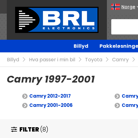
Norge
Billyd
Pakkeløsninge
Billyd
Hva passer i min bil
Toyota
Camry
Camry 1997-2001
Camry 2012-2017
Camry
Camry 2001-2006
Camry
FILTER
(8)