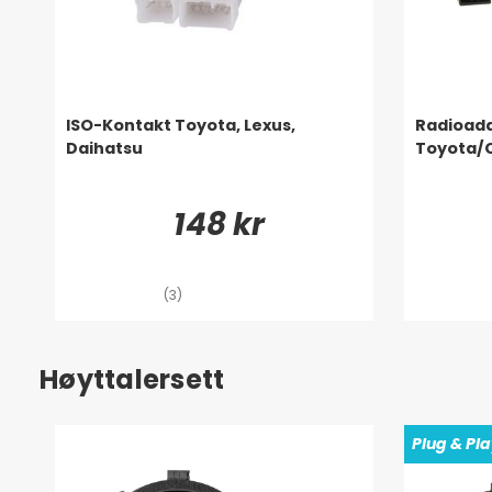
ISO-Kontakt Toyota, Lexus,
Radioad
Daihatsu
Toyota/
148 kr
(3)
Høyttalersett
Plug & Pl