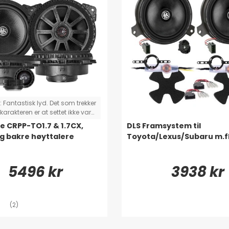
:
Fantastisk lyd. Det som trekker
karakteren er at settet ikke var
lett. To adapterkabler
e CRPP-TO1.7 & 1.7CX,
DLS Framsystem til
let, så jeg måtte klippe og
g bakre høyttalere
Toyota/Lexus/Subaru m.fl
e i stedet for å bare plugge inn
pille. (Toyota Rav4)
5496 kr
3938 kr
(2)