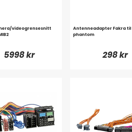
era/videogrensesnitt
Antenneadapter Fakra til 
MIB2
phantom
5998 kr
298 kr