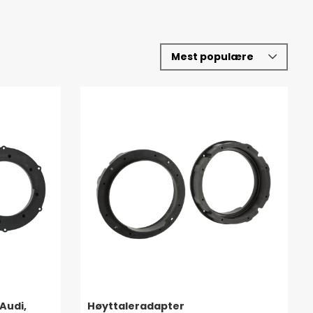
Audi,
Høyttaleradapter