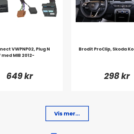
nect VWPNP02, Plug N
Brodit ProClip, Skoda K
W med MIB 2012-
649 kr
298 kr
Vis mer...