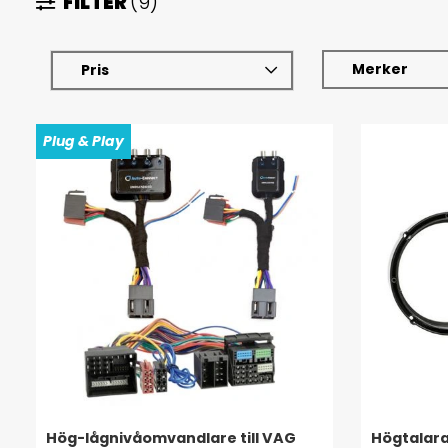
FILTER
(9)
Merker
Pris
Plug & Play
Hög-lågnivåomvandlare till VAG
Högtalara