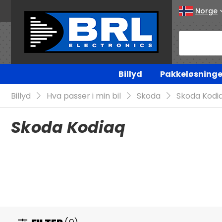
Norge
Billyd
Pakkeløsninge
Billyd
Hva passer i min bil
Skoda
Skoda Kodi
Skoda Kodiaq