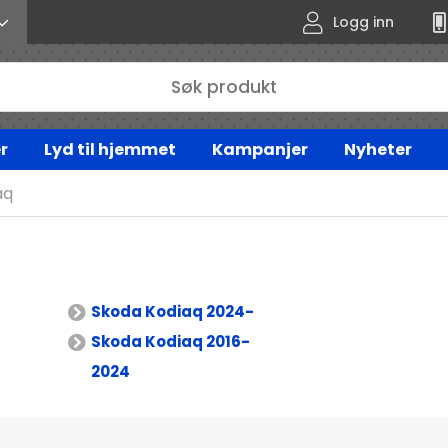
Logg inn
r
Lyd til hjemmet
Kampanjer
Nyheter
aq
Skoda Kodiaq 2024-
Skoda Kodiaq 2016-
2024