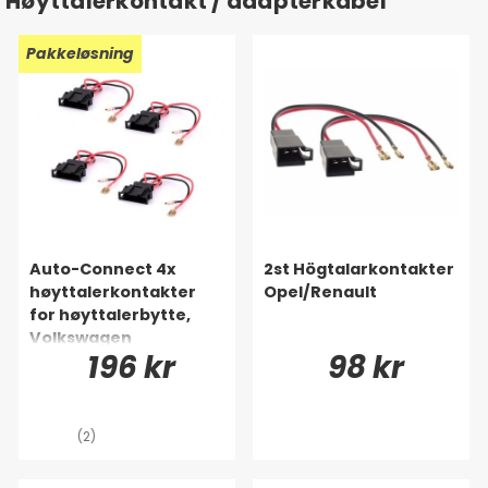
Høyttalerkontakt / adapterkabel
Pakkeløsning
Auto-Connect 4x
2st Högtalarkontakter
høyttalerkontakter
Opel/Renault
for høyttalerbytte,
Volkswagen
196 kr
98 kr
(2)