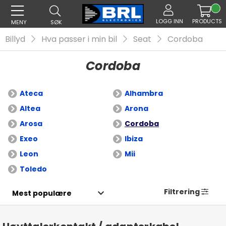
LOGG INN
PRODUCTS
MENY
SØK
Billyd
Hva passer i min bil
Seat
Cordoba
Cordoba
Ateca
Alhambra
Altea
Arona
Arosa
Cordoba
Exeo
Ibiza
Leon
Mii
Toledo
Filtrering