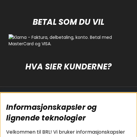
BETAL SOM DU VIL
HVA SIER KUNDERNE?
Populære sider
Kundservice
Informasjonskapsler og
Koblingsguide for
Cookies
subwoofers
Kjøpsvilkår
lignende teknologier
Tilkobling av
Personvernpolicy
bilforsterker
Service / Garanti /
Velkommen til BRL! Vi bruker informasjonskapsler