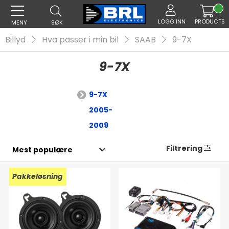
LOGG INN
PRODUCTS
MENY
SØK
Billyd
Hva passer i min bil
SAAB
9-7X
9-7X
9-7X
2005-
2009
Filtrering
Pakkeløsning