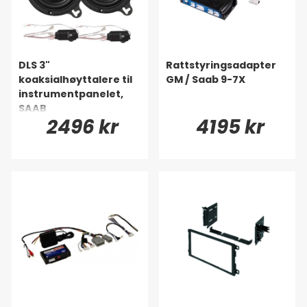
DLS 3"
Rattstyringsadapter
koaksialhøyttalere til
GM / Saab 9-7X
instrumentpanelet,
SAAB
2496 kr
4195 kr