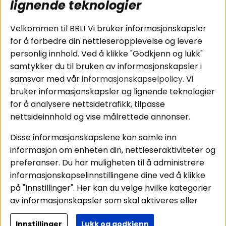
subwoofers
Kjøpsvilkår
lignende teknologier
Tilkobling av
Personvernpolicy
bilforsterker
Service / Garanti /
Velkommen til BRL! Vi bruker informasjonskapsler
Koblingsguide for
Retur
for å forbedre din nettleseropplevelse og levere
midbasser
personlig innhold. Ved å klikke "Godkjenn og lukk"
Butikker
samtykker du til bruken av informasjonskapsler i
Våre ambassadører
samsvar med vår
informasjonskapselpolicy
. Vi
- Team BRL
bruker informasjonskapsler og lignende teknologier
for å analysere nettsidetrafikk, tilpasse
nettsideinnhold og vise målrettede annonser.
Områder
Følg oss
Disse informasjonskapslene kan samle inn
Instagram
Billyd
informasjon om enheten din, nettleseraktiviteter og
Lyd til hjemmet
Facebook
preferanser. Du har muligheten til å administrere
Pakkeløsninger
informasjonskapselinnstillingene dine ved å klikke
Youtube
Hva passer i bilen
på "Innstillinger". Her kan du velge hvilke kategorier
Tiktok
av informasjonskapsler som skal aktiveres eller
deaktiveres. Vær oppmerksom på at deaktivering
Innstillinger
Lukk og godkjenn
av noen informasjonskapsler kan påvirke