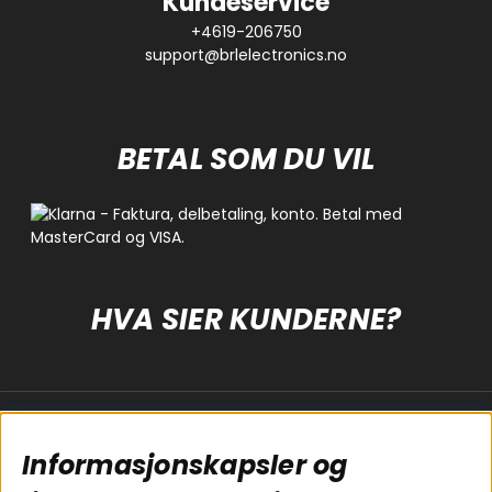
Kundeservice
+4619-206750
support@brlelectronics.no
BETAL SOM DU VIL
HVA SIER KUNDERNE?
Populære sider
Kundservice
Informasjonskapsler og
Koblingsguide for
Cookies