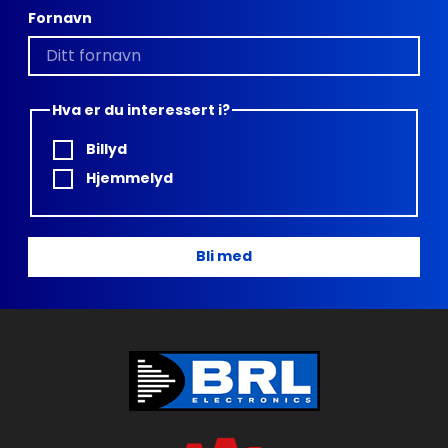
Fornavn
Hva er du interessert i?
Billyd
Hjemmelyd
Bli med