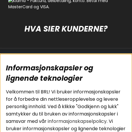
HVA SIER KUNDERNE?
Populære sider
Kundservice
Informasjonskapsler og
Koblingsguide for
Cookies
subwoofers
Kjøpsvilkår
lignende teknologier
Tilkobling av
Personvernpolicy
bilforsterker
Service / Garanti /
Velkommen til BRL! Vi bruker informasjonskapsler
Koblingsguide for
Retur
for å forbedre din nettleseropplevelse og levere
midbasser
personlig innhold. Ved å klikke "Godkjenn og lukk"
Butikker
samtykker du til bruken av informasjonskapsler i
Våre ambassadører
samsvar med vår
informasjonskapselpolicy
. Vi
- Team BRL
bruker informasjonskapsler og lignende teknologier