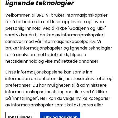
subwoofers
Kjøpsvilkår
lignende teknologier
Tilkobling av
Personvernpolicy
bilforsterker
Service / Garanti /
Velkommen til BRL! Vi bruker informasjonskapsler
Koblingsguide for
Retur
for å forbedre din nettleseropplevelse og levere
midbasser
personlig innhold. Ved å klikke "Godkjenn og lukk"
Butikker
samtykker du til bruken av informasjonskapsler i
Våre ambassadører
samsvar med vår
informasjonskapselpolicy
. Vi
- Team BRL
bruker informasjonskapsler og lignende teknologier
for å analysere nettsidetrafikk, tilpasse
nettsideinnhold og vise målrettede annonser.
Områder
Følg oss
Disse informasjonskapslene kan samle inn
Instagram
Billyd
informasjon om enheten din, nettleseraktiviteter og
Lyd til hjemmet
Facebook
preferanser. Du har muligheten til å administrere
Pakkeløsninger
informasjonskapselinnstillingene dine ved å klikke
Youtube
Hva passer i bilen
på "Innstillinger". Her kan du velge hvilke kategorier
Tiktok
av informasjonskapsler som skal aktiveres eller
deaktiveres. Vær oppmerksom på at deaktivering
Innstillinger
Lukk og godkjenn