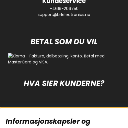
Kundeservice
+4619-206750
support@brlelectronics.no
BETAL SOM DU VIL
HVA SIER KUNDERNE?
Populære sider
Kundservice
Informasjonskapsler og
Koblingsguide for
Cookies