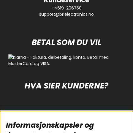
Kundeservice
+4619-206750
support@brlelectronics.no
BETAL SOM DU VIL
HVA SIER KUNDERNE?
Populære sider
Kundservice
Informasjonskapsler og
Koblingsguide for
Cookies