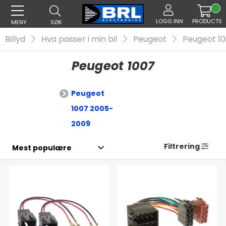
LOGG INN
PRODUCTS
MENY
SØK
Billyd
Hva passer i min bil
Peugeot
Peugeot 1
Peugeot 1007
Peugeot
1007 2005-
2009
Filtrering