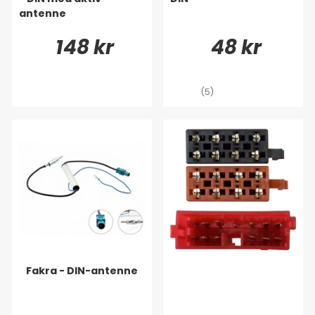
antenne
148 kr
48 kr
(5)
Fakra - DIN-antenne