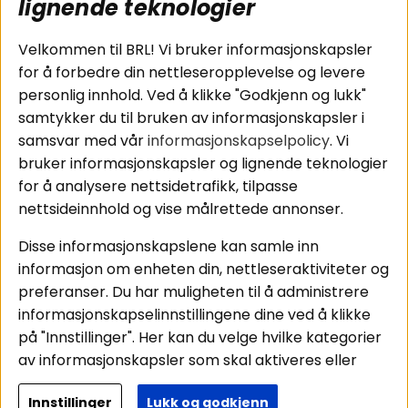
subwoofers
Kjøpsvilkår
lignende teknologier
Tilkobling av
Personvernpolicy
bilforsterker
Service / Garanti /
Velkommen til BRL! Vi bruker informasjonskapsler
Koblingsguide for
Retur
for å forbedre din nettleseropplevelse og levere
midbasser
personlig innhold. Ved å klikke "Godkjenn og lukk"
Butikker
samtykker du til bruken av informasjonskapsler i
Våre ambassadører
samsvar med vår
informasjonskapselpolicy
. Vi
- Team BRL
bruker informasjonskapsler og lignende teknologier
for å analysere nettsidetrafikk, tilpasse
nettsideinnhold og vise målrettede annonser.
Områder
Følg oss
Disse informasjonskapslene kan samle inn
Instagram
Billyd
informasjon om enheten din, nettleseraktiviteter og
Lyd til hjemmet
Facebook
preferanser. Du har muligheten til å administrere
Pakkeløsninger
informasjonskapselinnstillingene dine ved å klikke
Youtube
Hva passer i bilen
på "Innstillinger". Her kan du velge hvilke kategorier
Tiktok
av informasjonskapsler som skal aktiveres eller
deaktiveres. Vær oppmerksom på at deaktivering
Innstillinger
Lukk og godkjenn
av noen informasjonskapsler kan påvirke