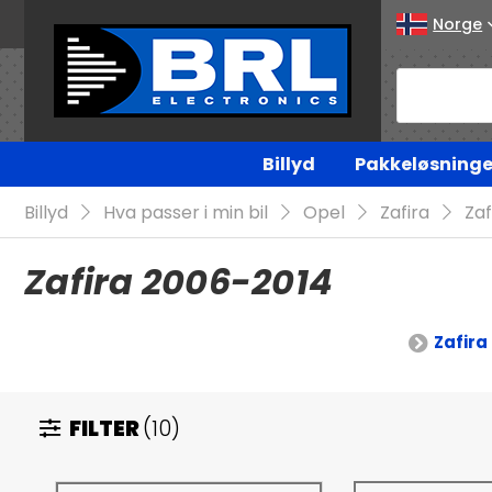
Norge
Billyd
Pakkeløsninge
Billyd
Hva passer i min bil
Opel
Zafira
Zaf
Zafira 2006-2014
Zafira
FILTER
(10)