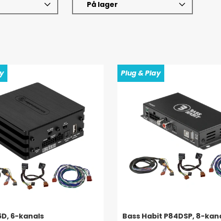
På lager
ay
Plug & Play
6D, 6-kanals
Bass Habit P84DSP, 8-kan