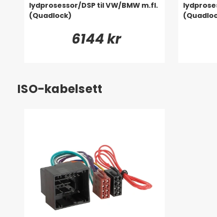
lydprosessor/DSP til VW/BMW m.fl.
lydprose
(Quadlock)
(Quadlo
6144 kr
ISO-kabelsett