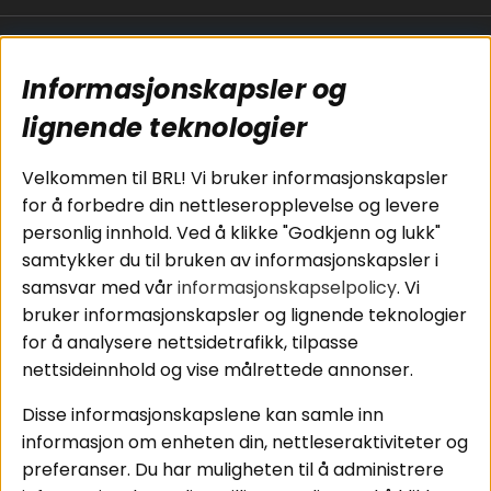
Populære sider
Kundservice
Informasjonskapsler og
Koblingsguide for
Cookies
subwoofers
Kjøpsvilkår
lignende teknologier
Tilkobling av
Personvernpolicy
bilforsterker
Service / Garanti /
Velkommen til BRL! Vi bruker informasjonskapsler
Koblingsguide for
Retur
for å forbedre din nettleseropplevelse og levere
midbasser
personlig innhold. Ved å klikke "Godkjenn og lukk"
Butikker
samtykker du til bruken av informasjonskapsler i
Våre ambassadører
samsvar med vår
informasjonskapselpolicy
. Vi
- Team BRL
bruker informasjonskapsler og lignende teknologier
for å analysere nettsidetrafikk, tilpasse
nettsideinnhold og vise målrettede annonser.
Områder
Følg oss
Disse informasjonskapslene kan samle inn
Instagram
Billyd
informasjon om enheten din, nettleseraktiviteter og
Lyd til hjemmet
Facebook
preferanser. Du har muligheten til å administrere
Pakkeløsninger