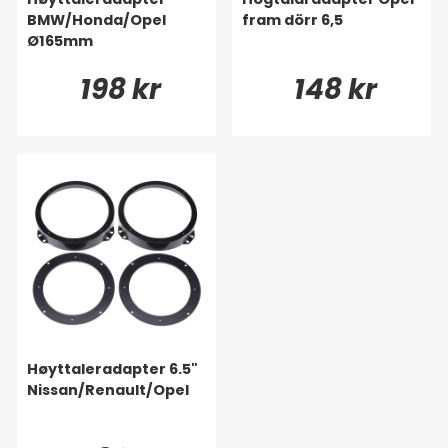
BMW/Honda/Opel
fram dörr 6,5
Ø165mm
198 kr
148 kr
Høyttaleradapter 6.5"
Nissan/Renault/Opel