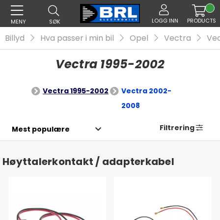
LOGG INN
PRODUCTS
MENY
SØK
Billyd
Hva passer i min bil
Opel
Vectra
Vec
Vectra 1995-2002
Vectra 1995-2002
Vectra 2002-
2008
Filtrering
Høyttalerkontakt / adapterkabel