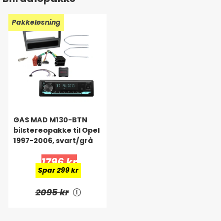
Pakkeløsning
GAS MAD M130-BTN
bilstereopakke til Opel
1997-2006, svart/grå
1796 kr
Spar 299 kr
2095 kr