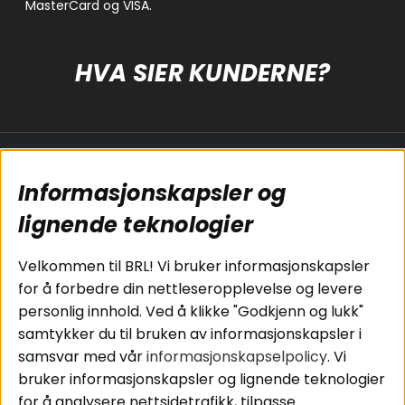
HVA SIER KUNDERNE?
Populære sider
Kundservice
Informasjonskapsler og
Koblingsguide for
Cookies
subwoofers
Kjøpsvilkår
lignende teknologier
Tilkobling av
Personvernpolicy
bilforsterker
Service / Garanti /
Velkommen til BRL! Vi bruker informasjonskapsler
Koblingsguide for
Retur
for å forbedre din nettleseropplevelse og levere
midbasser
personlig innhold. Ved å klikke "Godkjenn og lukk"
Butikker
samtykker du til bruken av informasjonskapsler i
Våre ambassadører
samsvar med vår
informasjonskapselpolicy
. Vi
- Team BRL
bruker informasjonskapsler og lignende teknologier
for å analysere nettsidetrafikk, tilpasse