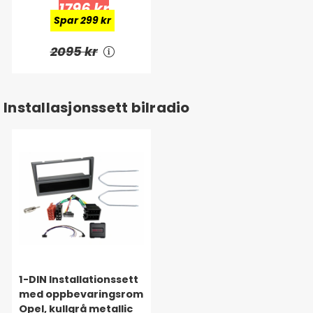
1796 kr
Spar 299 kr
2095 kr
Installasjonssett bilradio
1-DIN Installationssett
med oppbevaringsrom
Opel, kullgrå metallic