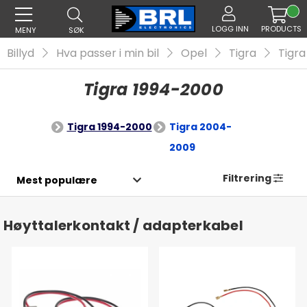
LOGG INN
PRODUCTS
MENY
SØK
Billyd
Hva passer i min bil
Opel
Tigra
Tigra
Tigra 1994-2000
Tigra 1994-2000
Tigra 2004-
2009
Filtrering
Høyttalerkontakt / adapterkabel