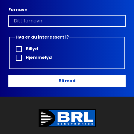
Fornavn
Hva er du interessert i?
Billyd
Hjemmelyd
Bli med