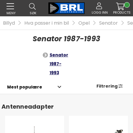
LOGG INN
PRODUCTS
MENY
SØK
Billyd
Hva passer i min bil
Opel
Senator
Se
Senator 1987-1993
Senator
1987-
1993
Filtrering
Antenneadapter