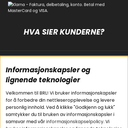
HVA SIER KUNDERNE?
Populære sider
Kundservice
Informasjonskapsler og
Koblingsguide for
Cookies
subwoofers
Kjøpsvilkår
lignende teknologier
Tilkobling av
Personvernpolicy
bilforsterker
Service / Garanti /
Velkommen til BRL! Vi bruker informasjonskapsler
Koblingsguide for
Retur
for å forbedre din nettleseropplevelse og levere
midbasser
personlig innhold. Ved å klikke "Godkjenn og lukk"
Butikker
samtykker du til bruken av informasjonskapsler i
Våre ambassadører
samsvar med vår
informasjonskapselpolicy
. Vi