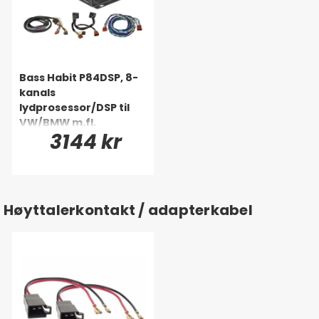
Bass Habit P84DSP, 8-
kanals
lydprosessor/DSP til
VW/BMW m.fl.
3144 kr
(Quadlock)
Høyttalerkontakt / adapterkabel