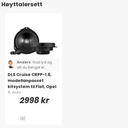
Høyttalersett
Anders
:
God lyd og
alt du trenger er
virkelig inkludert.
DLS Cruise CRPP-1.6,
modellanpasset
kitsystem til Fiat, Opel
& mer
2998 kr
(6)