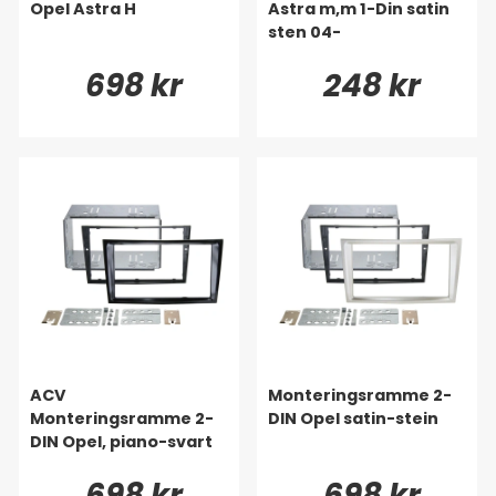
Opel Astra H
Astra m,m 1-Din satin
sten 04-
698 kr
248 kr
ACV
Monteringsramme 2-
Monteringsramme 2-
DIN Opel satin-stein
DIN Opel, piano-svart
698 kr
698 kr