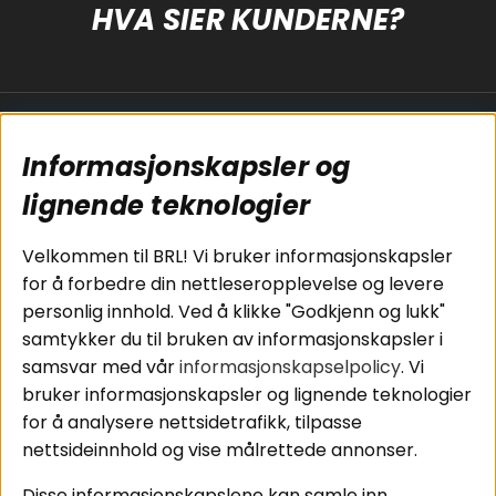
HVA SIER KUNDERNE?
Populære sider
Kundservice
Informasjonskapsler og
Koblingsguide for
Cookies
subwoofers
Kjøpsvilkår
lignende teknologier
Tilkobling av
Personvernpolicy
bilforsterker
Service / Garanti /
Velkommen til BRL! Vi bruker informasjonskapsler
Koblingsguide for
Retur
for å forbedre din nettleseropplevelse og levere
midbasser
personlig innhold. Ved å klikke "Godkjenn og lukk"
Butikker
samtykker du til bruken av informasjonskapsler i
Våre ambassadører
samsvar med vår
informasjonskapselpolicy
. Vi
- Team BRL
bruker informasjonskapsler og lignende teknologier
for å analysere nettsidetrafikk, tilpasse
nettsideinnhold og vise målrettede annonser.
Områder
Følg oss
Disse informasjonskapslene kan samle inn