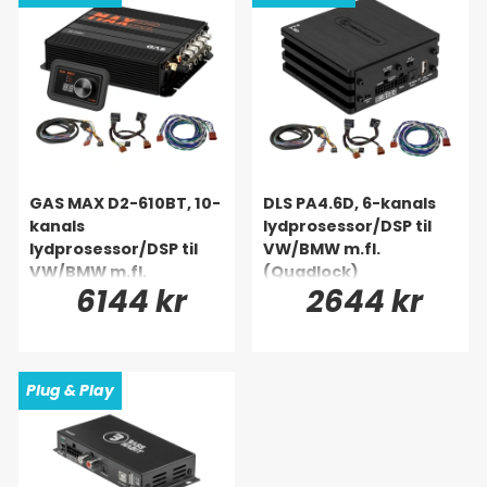
GAS MAX D2-610BT, 10-
DLS PA4.6D, 6-kanals
kanals
lydprosessor/DSP til
lydprosessor/DSP til
VW/BMW m.fl.
VW/BMW m.fl.
(Quadlock)
6144 kr
2644 kr
(Quadlock)
Plug & Play