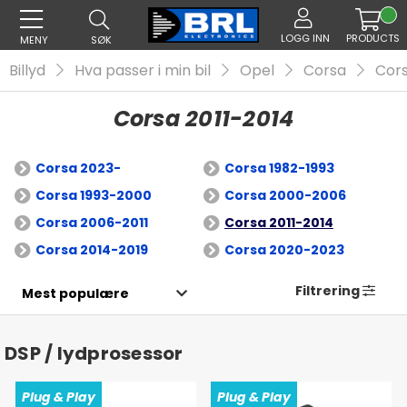
LOGG INN
PRODUCTS
MENY
SØK
Billyd
Hva passer i min bil
Opel
Corsa
Cors
Corsa 2011-2014
Corsa 2023-
Corsa 1982-1993
Corsa 1993-2000
Corsa 2000-2006
Corsa 2006-2011
Corsa 2011-2014
Corsa 2014-2019
Corsa 2020-2023
Filtrering
DSP / lydprosessor
Plug & Play
Plug & Play