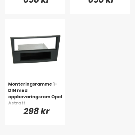
Monteringsramme 1-
DIN med
oppbevaringsrom Opel
Astra H
298 kr