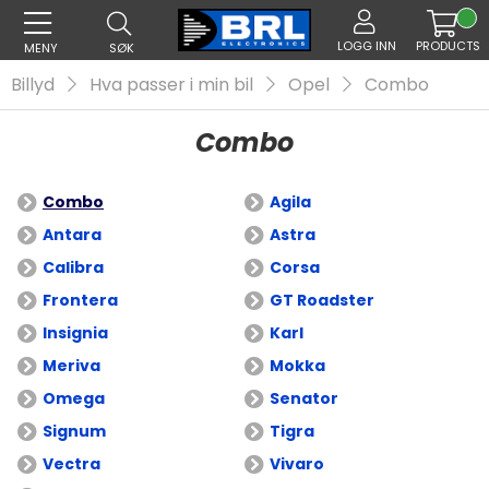
LOGG INN
PRODUCTS
MENY
SØK
Billyd
Hva passer i min bil
Opel
Combo
Combo
Combo
Agila
Antara
Astra
Calibra
Corsa
Frontera
GT Roadster
Insignia
Karl
Meriva
Mokka
Omega
Senator
Signum
Tigra
Vectra
Vivaro