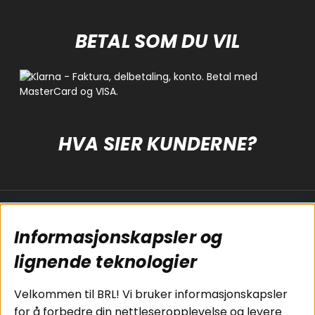
BETAL SOM DU VIL
HVA SIER KUNDERNE?
Populære sider
Kundservice
Informasjonskapsler og
Koblingsguide for
Cookies
subwoofers
Kjøpsvilkår
lignende teknologier
Tilkobling av
Personvernpolicy
bilforsterker
Service / Garanti /
Velkommen til BRL! Vi bruker informasjonskapsler
Koblingsguide for
Retur
for å forbedre din nettleseropplevelse og levere