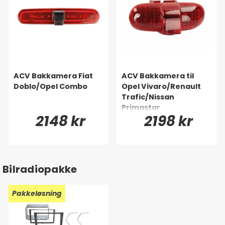
ACV Bakkamera Fiat
ACV Bakkamera til
Doblo/Opel Combo
Opel Vivaro/Renault
Trafic/Nissan
Primastar
2148 kr
2198 kr
Bilradiopakke
Pakkeløsning