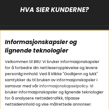
HVA SIER KUNDERNE?
Populære sider
Kundservice
Informasjonskapsler og
Koblingsguide for
Cookies
subwoofers
Kjøpsvilkår
lignende teknologier
Tilkobling av
Personvernpolicy
bilforsterker
Service / Garanti /
Velkommen til BRL! Vi bruker informasjonskapsler
Koblingsguide for
Retur
for å forbedre din nettleseropplevelse og levere
midbasser
personlig innhold. Ved å klikke "Godkjenn og lukk"
Butikker
samtykker du til bruken av informasjonskapsler i
Våre ambassadører
samsvar med vår
informasjonskapselpolicy
. Vi
- Team BRL
bruker informasjonskapsler og lignende teknologier
for å analysere nettsidetrafikk, tilpasse
nettsideinnhold og vise målrettede annonser.
Områder
Følg oss