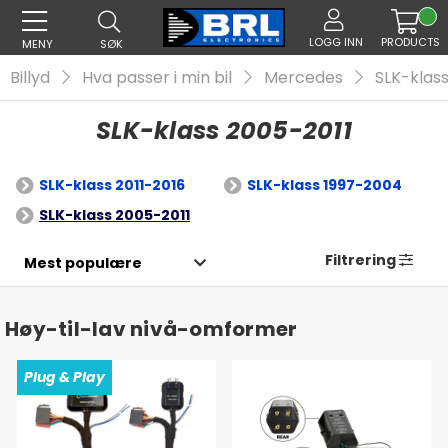
LOGG INN
PRODUCTS
MENY
SØK
Billyd
Hva passer i min bil
Mercedes
SLK-klas
SLK-klass 2005-2011
SLK-klass 2011-2016
SLK-klass 1997-2004
SLK-klass 2005-2011
Filtrering
Høy-til-lav nivå-omformer
Plug & Play