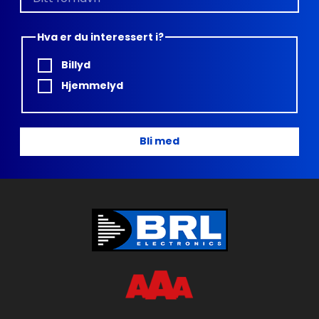
Hva er du interessert i?
Billyd
Hjemmelyd
Bli med