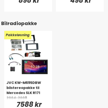
898 kr
498 kr
Bilradiopakke
Pakkeløsning
JVC KW-M695DBW
bilstereopakke til
Mercedes SLK R171
2004-2008
7588 kr