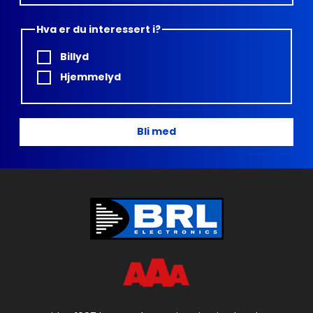
Hva er du interessert i?
Billyd
Hjemmelyd
Bli med