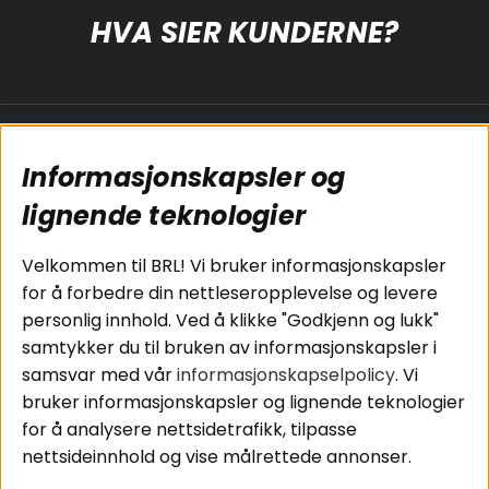
HVA SIER KUNDERNE?
Populære sider
Kundservice
Informasjonskapsler og
Koblingsguide for
Cookies
subwoofers
Kjøpsvilkår
lignende teknologier
Tilkobling av
Personvernpolicy
bilforsterker
Service / Garanti /
Velkommen til BRL! Vi bruker informasjonskapsler
Koblingsguide for
Retur
for å forbedre din nettleseropplevelse og levere
midbasser
personlig innhold. Ved å klikke "Godkjenn og lukk"
Butikker
samtykker du til bruken av informasjonskapsler i
Våre ambassadører
samsvar med vår
informasjonskapselpolicy
. Vi
- Team BRL
bruker informasjonskapsler og lignende teknologier
for å analysere nettsidetrafikk, tilpasse
nettsideinnhold og vise målrettede annonser.
Områder
Følg oss