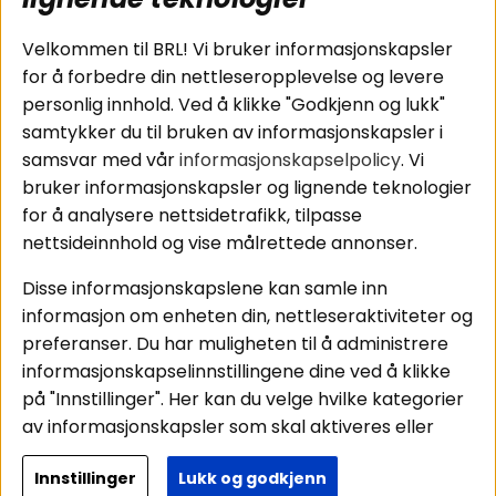
Tilkobling av
Personvernpolicy
bilforsterker
Service / Garanti /
Velkommen til BRL! Vi bruker informasjonskapsler
Koblingsguide for
Retur
for å forbedre din nettleseropplevelse og levere
midbasser
personlig innhold. Ved å klikke "Godkjenn og lukk"
Butikker
samtykker du til bruken av informasjonskapsler i
Våre ambassadører
samsvar med vår
informasjonskapselpolicy
. Vi
- Team BRL
bruker informasjonskapsler og lignende teknologier
for å analysere nettsidetrafikk, tilpasse
nettsideinnhold og vise målrettede annonser.
Områder
Følg oss
Disse informasjonskapslene kan samle inn
Instagram
Billyd
informasjon om enheten din, nettleseraktiviteter og
Lyd til hjemmet
Facebook
preferanser. Du har muligheten til å administrere
Pakkeløsninger
informasjonskapselinnstillingene dine ved å klikke
Youtube
Hva passer i bilen
på "Innstillinger". Her kan du velge hvilke kategorier
Tiktok
av informasjonskapsler som skal aktiveres eller
deaktiveres. Vær oppmerksom på at deaktivering
Innstillinger
Lukk og godkjenn
av noen informasjonskapsler kan påvirke
Copyright © 2026 - BRL Electronics