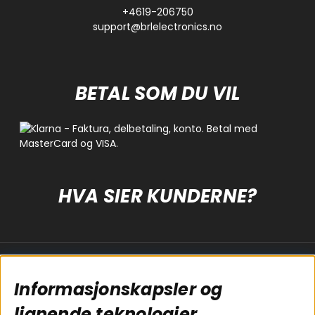
+4619-206750
support@brlelectronics.no
BETAL SOM DU VIL
HVA SIER KUNDERNE?
Populære sider
Kundservice
Informasjonskapsler og
Koblingsguide for
Cookies
subwoofers
Kjøpsvilkår
lignende teknologier