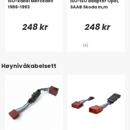
ISO-kabel Mercedes
ISO-ISO adapter Opel,
1986-1993
SAAB Skoda m,m
248 kr
248 kr
(4)
Høynivåkabelsett