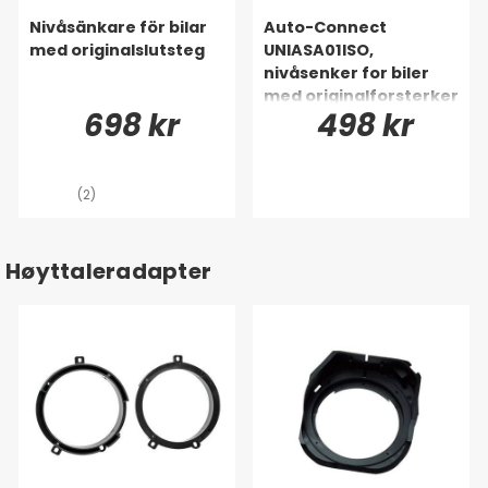
Nivåsänkare för bilar
Auto-Connect
med originalslutsteg
UNIASA01ISO,
nivåsenker for biler
med originalforsterker
698 kr
498 kr
(2)
Høyttaleradapter