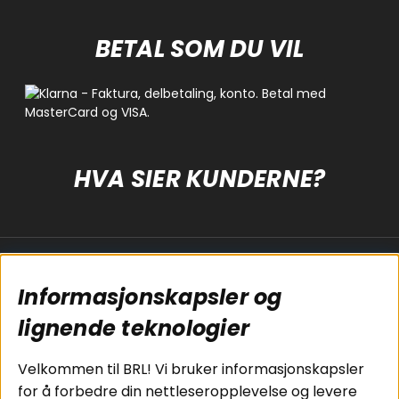
BETAL SOM DU VIL
HVA SIER KUNDERNE?
Populære sider
Kundservice
Informasjonskapsler og
Koblingsguide for
Cookies
subwoofers
Kjøpsvilkår
lignende teknologier
Tilkobling av
Personvernpolicy
bilforsterker
Service / Garanti /
Velkommen til BRL! Vi bruker informasjonskapsler
Koblingsguide for
Retur
for å forbedre din nettleseropplevelse og levere