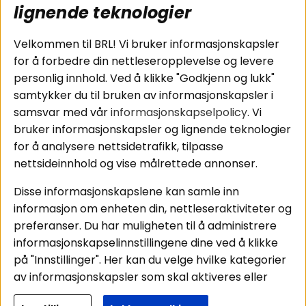
subwoofers
Kjøpsvilkår
lignende teknologier
Tilkobling av
Personvernpolicy
bilforsterker
Service / Garanti /
Velkommen til BRL! Vi bruker informasjonskapsler
Koblingsguide for
Retur
for å forbedre din nettleseropplevelse og levere
midbasser
personlig innhold. Ved å klikke "Godkjenn og lukk"
Butikker
samtykker du til bruken av informasjonskapsler i
Våre ambassadører
samsvar med vår
informasjonskapselpolicy
. Vi
- Team BRL
bruker informasjonskapsler og lignende teknologier
for å analysere nettsidetrafikk, tilpasse
nettsideinnhold og vise målrettede annonser.
Områder
Følg oss
Disse informasjonskapslene kan samle inn
Instagram
Billyd
informasjon om enheten din, nettleseraktiviteter og
Lyd til hjemmet
Facebook
preferanser. Du har muligheten til å administrere
Pakkeløsninger
informasjonskapselinnstillingene dine ved å klikke
Youtube
Hva passer i bilen
på "Innstillinger". Her kan du velge hvilke kategorier
Tiktok
av informasjonskapsler som skal aktiveres eller
deaktiveres. Vær oppmerksom på at deaktivering