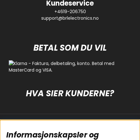
Kundeservice
+4619-206750
support@brlelectronics.no
BETAL SOM DU VIL
HVA SIER KUNDERNE?
Populære sider
Kundservice
Informasjonskapsler og
Koblingsguide for
Cookies