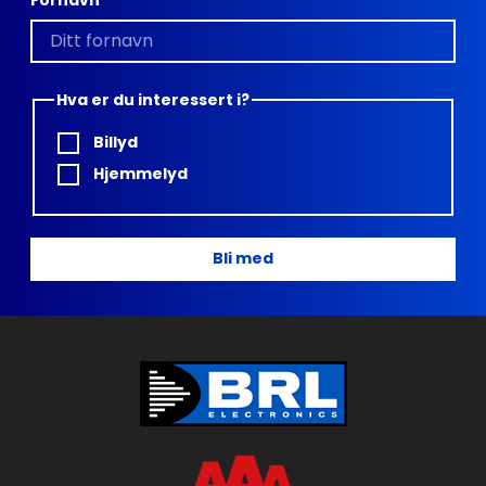
Hva er du interessert i?
Billyd
Hjemmelyd
Bli med