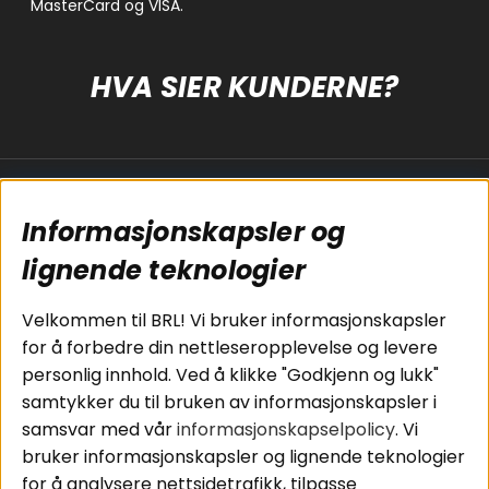
HVA SIER KUNDERNE?
Populære sider
Kundservice
Informasjonskapsler og
Koblingsguide for
Cookies
subwoofers
Kjøpsvilkår
lignende teknologier
Tilkobling av
Personvernpolicy
bilforsterker
Service / Garanti /
Velkommen til BRL! Vi bruker informasjonskapsler
Koblingsguide for
Retur
for å forbedre din nettleseropplevelse og levere
midbasser
personlig innhold. Ved å klikke "Godkjenn og lukk"
Butikker
samtykker du til bruken av informasjonskapsler i
Våre ambassadører
samsvar med vår
informasjonskapselpolicy
. Vi
- Team BRL
bruker informasjonskapsler og lignende teknologier
for å analysere nettsidetrafikk, tilpasse