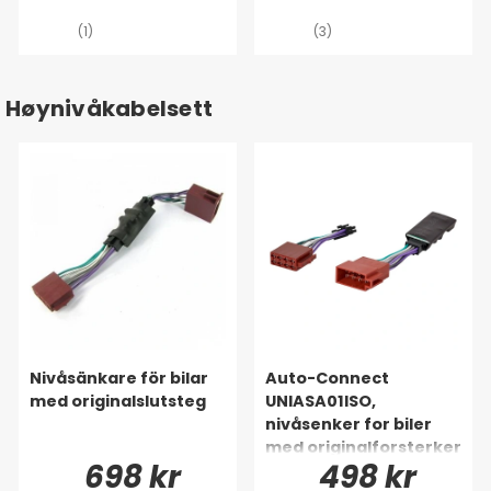
(1)
(3)
Høynivåkabelsett
Nivåsänkare för bilar
Auto-Connect
med originalslutsteg
UNIASA01ISO,
nivåsenker for biler
med originalforsterker
698 kr
498 kr