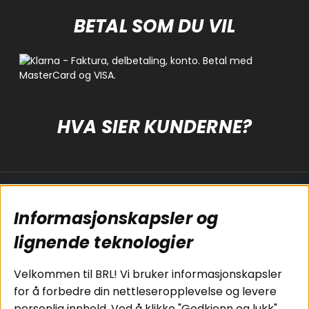
BETAL SOM DU VIL
HVA SIER KUNDERNE?
Populære sider
Kundservice
Informasjonskapsler og
Koblingsguide for
Cookies
subwoofers
Kjøpsvilkår
lignende teknologier
Tilkobling av
Personvernpolicy
bilforsterker
Service / Garanti /
Velkommen til BRL! Vi bruker informasjonskapsler
Koblingsguide for
Retur
for å forbedre din nettleseropplevelse og levere
midbasser
personlig innhold. Ved å klikke "Godkjenn og lukk"