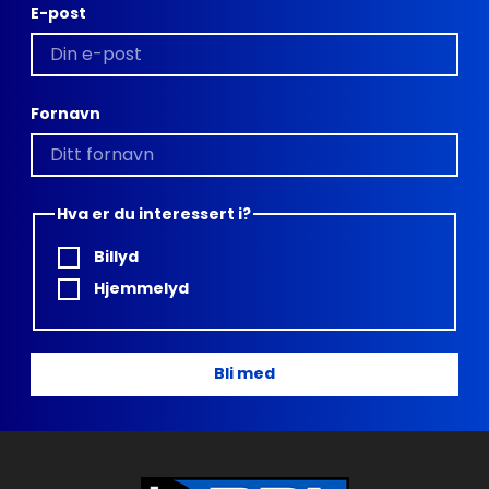
E-post
Fornavn
Hva er du interessert i?
Billyd
Hjemmelyd
Bli med