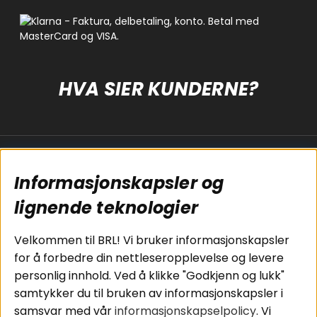
HVA SIER KUNDERNE?
Populære sider
Kundservice
Informasjonskapsler og
Koblingsguide for
Cookies
subwoofers
Kjøpsvilkår
lignende teknologier
Tilkobling av
Personvernpolicy
bilforsterker
Service / Garanti /
Velkommen til BRL! Vi bruker informasjonskapsler
Koblingsguide for
Retur
for å forbedre din nettleseropplevelse og levere
midbasser
personlig innhold. Ved å klikke "Godkjenn og lukk"
Butikker
samtykker du til bruken av informasjonskapsler i
Våre ambassadører
samsvar med vår
informasjonskapselpolicy
. Vi