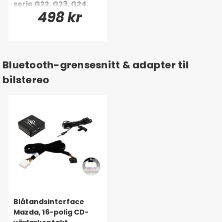
serie G22, G23, G24,
498 kr
G26 88-26
Bluetooth-grensesnitt & adapter til
bilstereo
Blåtandsinterface
Mazda, 16-polig CD-