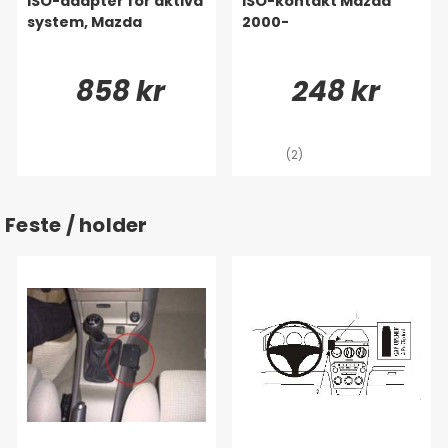
ISO-adapter för aktiva
ISO-kontakt Mazda
system, Mazda
2000-
858 kr
248 kr
(2)
Feste / holder