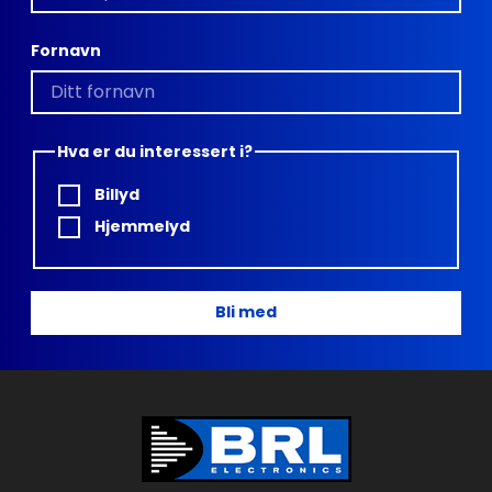
Fornavn
Hva er du interessert i?
Billyd
Hjemmelyd
Bli med