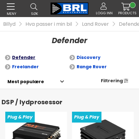
LOGG INN
PRODUCTS
MENY
SØK
Billyd
Hva passer i min bil
Land Rover
Defend
Defender
Defender
Discovery
Freelander
Range Rover
Filtrering
DSP / lydprosessor
Plug & Play
Plug & Play