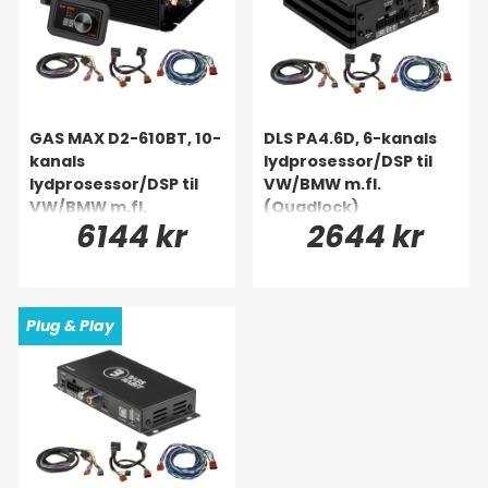
GAS MAX D2-610BT, 10-
DLS PA4.6D, 6-kanals
kanals
lydprosessor/DSP til
lydprosessor/DSP til
VW/BMW m.fl.
VW/BMW m.fl.
(Quadlock)
6144 kr
2644 kr
(Quadlock)
Plug & Play