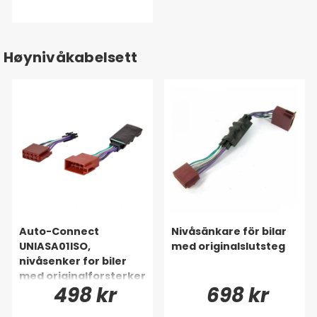
Høynivåkabelsett
Auto-Connect
Nivåsänkare för bilar
UNIASA01ISO,
med originalslutsteg
nivåsenker for biler
med originalforsterker
498 kr
698 kr