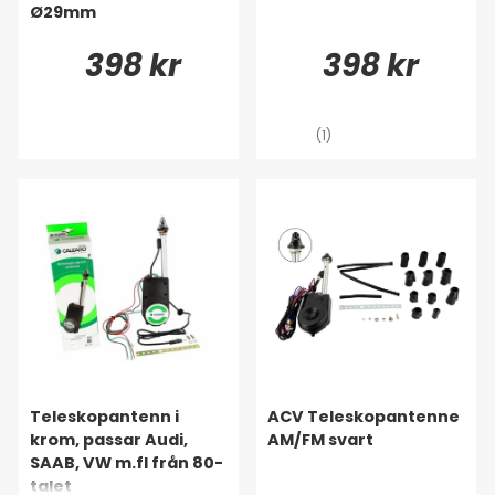
Ø29mm
398 kr
398 kr
(1)
Teleskopantenn i
ACV Teleskopantenne
krom, passar Audi,
AM/FM svart
SAAB, VW m.fl från 80-
talet