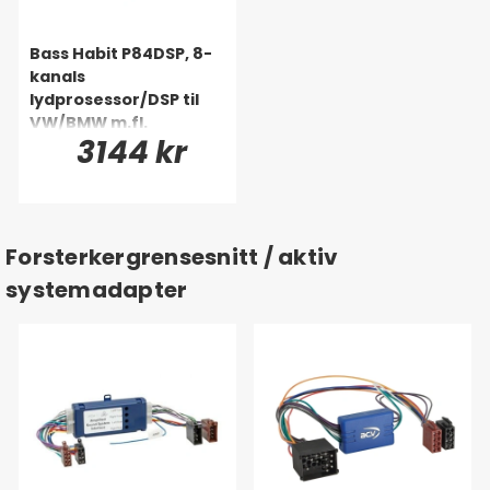
Bass Habit P84DSP, 8-
kanals
lydprosessor/DSP til
VW/BMW m.fl.
3144 kr
(Quadlock)
Forsterkergrensesnitt / aktiv
systemadapter