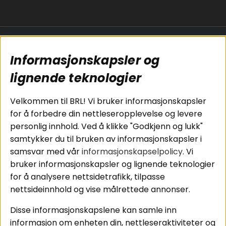
Populære sider
Kundservice
Informasjonskapsler og
Koblingsguide for
Cookies
subwoofers
Kjøpsvilkår
lignende teknologier
Tilkobling av
Personvernpolicy
bilforsterker
Service / Garanti /
Velkommen til BRL! Vi bruker informasjonskapsler
Koblingsguide for
Retur
for å forbedre din nettleseropplevelse og levere
midbasser
personlig innhold. Ved å klikke "Godkjenn og lukk"
Butikker
samtykker du til bruken av informasjonskapsler i
Våre ambassadører
samsvar med vår
informasjonskapselpolicy
. Vi
- Team BRL
bruker informasjonskapsler og lignende teknologier
for å analysere nettsidetrafikk, tilpasse
nettsideinnhold og vise målrettede annonser.
Områder
Følg oss
Disse informasjonskapslene kan samle inn
Instagram
Billyd
informasjon om enheten din, nettleseraktiviteter og