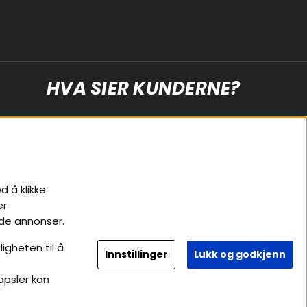
HVA SIER KUNDERNE?
d å klikke
er
Følg oss
ede annonser.
Instagram
igheten til å
Innstillinger
Lukk og godkjenn
Facebook
apsler kan
Youtube