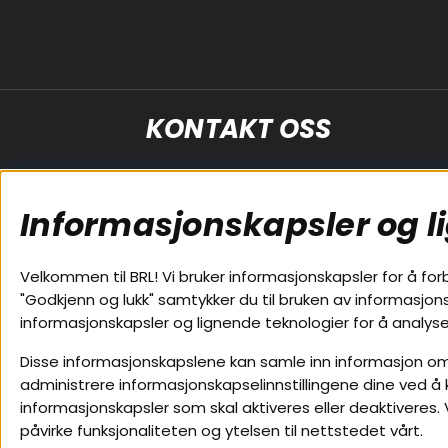
KONTAKT OSS
Kundeservice
+4619-206750
Informasjonskapsler og l
support@brlelectronics.no
Velkommen til BRL! Vi bruker informasjonskapsler for å for
"Godkjenn og lukk" samtykker du til bruken av informasjo
Populære sider
Kundser
informasjonskapsler og lignende teknologier for å analyse
Koblingsguide for subwoofers
Cookies
Disse informasjonskapslene kan samle inn informasjon om 
administrere informasjonskapselinnstillingene dine ved å kli
Tilkobling av bilforsterker
Kjøpsvilk
informasjonskapsler som skal aktiveres eller deaktivere
Koblingsguide for midbasser
Personver
påvirke funksjonaliteten og ytelsen til nettstedet vårt.
Butikker
Service / 