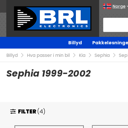
Norge
Billyd
Pakkeløsninge
Billyd
Hva passer i min bil
Kia
Sephia
Sep
Sephia 1999-2002
FILTER
(4)