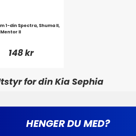
m 1-din Spectra, Shuma II,
 Mentor II
148 kr
styr for din Kia Sephia
HENGER DU MED?