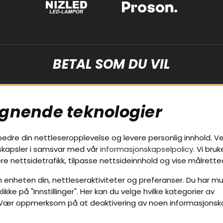
BETAL SOM DU VIL
ignende teknologier
bedre din nettleseropplevelse og levere personlig innhold. Ve
nskapsler i samsvar med vår
informasjonskapselpolicy
. Vi bruk
vice
Områder
re nettsidetrafikk, tilpasse nettsideinnhold og vise målrett
Billyd
enheten din, nettleseraktiviteter og preferanser. Du har mul
kke på "Innstillinger". Her kan du velge hvilke kategorier av
år
Lyd til hjemmet
s. Vær oppmerksom på at deaktivering av noen informasjonsk
npolicy
Pakkeløsninger
Garanti / Retur
Hva passer i bilen