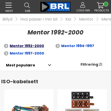
LOGG INN
PRODUCTS
MENY
SØK
Billyd
Hva passer i min bil
Kia
Mentor
Ment
Mentor 1992-2000
Mentor 1992-2000
Mentor 1994-1997
Mentor 1997-2000
Filtrering
ISO-kabelsett