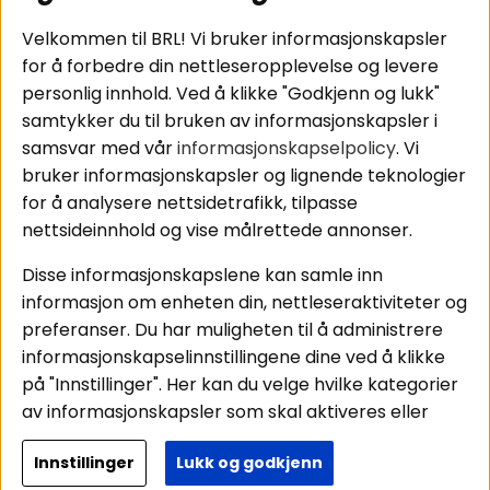
Tilkobling av
Personvernpolicy
bilforsterker
Service / Garanti /
Velkommen til BRL! Vi bruker informasjonskapsler
Koblingsguide for
Retur
for å forbedre din nettleseropplevelse og levere
midbasser
personlig innhold. Ved å klikke "Godkjenn og lukk"
Butikker
samtykker du til bruken av informasjonskapsler i
Våre ambassadører
samsvar med vår
informasjonskapselpolicy
. Vi
- Team BRL
bruker informasjonskapsler og lignende teknologier
for å analysere nettsidetrafikk, tilpasse
nettsideinnhold og vise målrettede annonser.
Områder
Følg oss
Disse informasjonskapslene kan samle inn
Instagram
Billyd
informasjon om enheten din, nettleseraktiviteter og
Lyd til hjemmet
Facebook
preferanser. Du har muligheten til å administrere
Pakkeløsninger
informasjonskapselinnstillingene dine ved å klikke
Youtube
Hva passer i bilen
på "Innstillinger". Her kan du velge hvilke kategorier
Tiktok
av informasjonskapsler som skal aktiveres eller
deaktiveres. Vær oppmerksom på at deaktivering
Innstillinger
Lukk og godkjenn
av noen informasjonskapsler kan påvirke
Copyright © 2026 - BRL Electronics