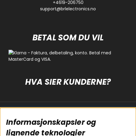
+4619-206750
support@brlelectronics.no
BETAL SOM DU VIL
HVA SIER KUNDERNE?
Populære sider
Kundservice
Informasjonskapsler og
Koblingsguide for
Cookies
subwoofers
Kjøpsvilkår
lignende teknologier