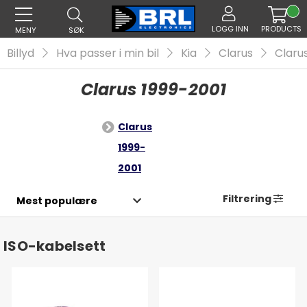
LOGG INN
PRODUCTS
MENY
SØK
Billyd
Hva passer i min bil
Kia
Clarus
Claru
Clarus 1999-2001
Clarus
1999-
2001
Filtrering
ISO-kabelsett