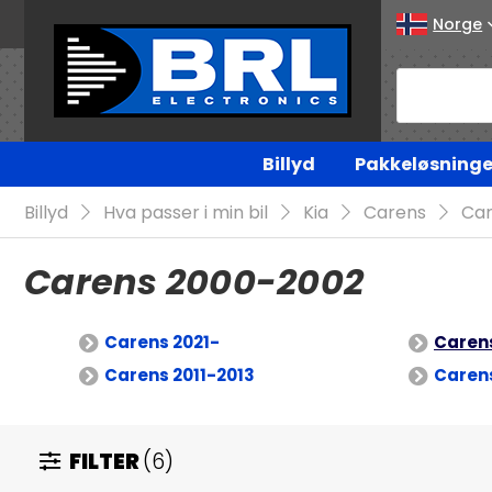
Norge
Billyd
Pakkeløsninge
Billyd
Hva passer i min bil
Kia
Carens
Car
Carens 2000-2002
Carens 2021-
Caren
Carens 2011-2013
Carens
FILTER
(6)