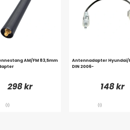
ennestang AM/FM 83,5mm
Antennadapter Hyundai/K
dapter
DIN 2006-
298 kr
148 kr
(1)
(1)