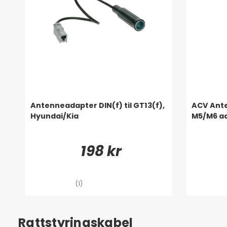
Antenneadapter DIN(f) til GT13(f),
ACV Ant
Hyundai/Kia
M5/M6 a
198 kr
(1)
Rattstyringskabel