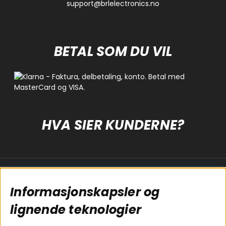
support@brlelectronics.no
BETAL SOM DU VIL
HVA SIER KUNDERNE?
Populære sider
Kundservice
Informasjonskapsler og
Koblingsguide for
Cookies
subwoofers
Kjøpsvilkår
lignende teknologier
Tilkobling av
Personvernpolicy