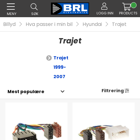
LOGG INN
PRODUCTS
MENY
SØK
Billyd
Hva passer i min bil
Hyundai
Trajet
Trajet
Trajet
1999-
2007
Filtrering