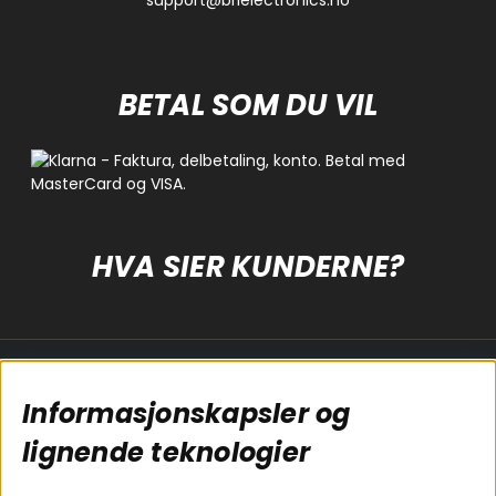
BETAL SOM DU VIL
HVA SIER KUNDERNE?
Populære sider
Kundservice
Informasjonskapsler og
Koblingsguide for
Cookies
subwoofers
Kjøpsvilkår
lignende teknologier
Tilkobling av
Personvernpolicy