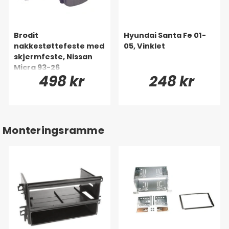
Brodit
Hyundai Santa Fe 01-
nakkestøttefeste med
05, Vinklet
skjermfeste, Nissan
Micra 93-26
498 kr
248 kr
Monteringsramme