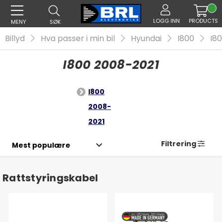
LOGG INN
PRODUCTS
MENY
SØK
Billyd
Hva passer i min bil
Hyundai
I800
I8
I800 2008-2021
I800
2008-
2021
Filtrering
Rattstyringskabel