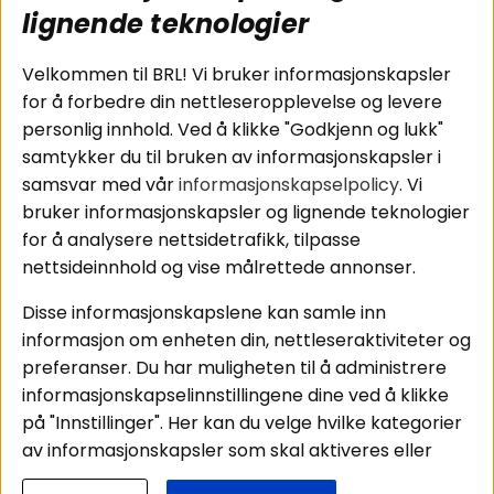
subwoofers
Kjøpsvilkår
lignende teknologier
Tilkobling av
Personvernpolicy
bilforsterker
Service / Garanti /
Velkommen til BRL! Vi bruker informasjonskapsler
Koblingsguide for
Retur
for å forbedre din nettleseropplevelse og levere
midbasser
personlig innhold. Ved å klikke "Godkjenn og lukk"
Butikker
samtykker du til bruken av informasjonskapsler i
Våre ambassadører
samsvar med vår
informasjonskapselpolicy
. Vi
- Team BRL
bruker informasjonskapsler og lignende teknologier
for å analysere nettsidetrafikk, tilpasse
nettsideinnhold og vise målrettede annonser.
Områder
Følg oss
Disse informasjonskapslene kan samle inn
Instagram
Billyd
informasjon om enheten din, nettleseraktiviteter og
Lyd til hjemmet
Facebook
preferanser. Du har muligheten til å administrere
Pakkeløsninger
informasjonskapselinnstillingene dine ved å klikke
Youtube
Hva passer i bilen
på "Innstillinger". Her kan du velge hvilke kategorier
Tiktok
av informasjonskapsler som skal aktiveres eller
deaktiveres. Vær oppmerksom på at deaktivering