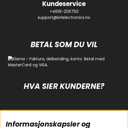
Kundeservice
+4619-206750
support@brlelectronics.no
BETAL SOM DU VIL
HVA SIER KUNDERNE?
Populære sider
Kundservice
Informasjonskapsler og
Koblingsguide for
Cookies