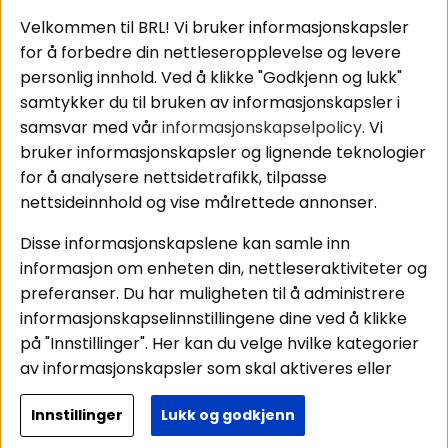
Tilkobling av
Personvernpolicy
bilforsterker
Service / Garanti /
Velkommen til BRL! Vi bruker informasjonskapsler
Koblingsguide for
Retur
for å forbedre din nettleseropplevelse og levere
midbasser
personlig innhold. Ved å klikke "Godkjenn og lukk"
Butikker
samtykker du til bruken av informasjonskapsler i
Våre ambassadører
samsvar med vår
informasjonskapselpolicy
. Vi
- Team BRL
bruker informasjonskapsler og lignende teknologier
for å analysere nettsidetrafikk, tilpasse
nettsideinnhold og vise målrettede annonser.
Områder
Følg oss
Disse informasjonskapslene kan samle inn
Instagram
Billyd
informasjon om enheten din, nettleseraktiviteter og
Lyd til hjemmet
Facebook
preferanser. Du har muligheten til å administrere
Pakkeløsninger
informasjonskapselinnstillingene dine ved å klikke
Youtube
Hva passer i bilen
på "Innstillinger". Her kan du velge hvilke kategorier
Tiktok
av informasjonskapsler som skal aktiveres eller
deaktiveres. Vær oppmerksom på at deaktivering
Innstillinger
Lukk og godkjenn
av noen informasjonskapsler kan påvirke
Copyright © 2026 - BRL Electronics
funksjonaliteten og ytelsen til nettstedet vårt.