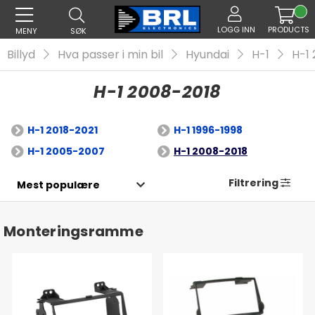
LOGG INN
PRODUCTS
MENY
SØK
Billyd
Hva passer i min bil
Hyundai
H-1
H-1
H-1 2008-2018
H-1 2018-2021
H-1 1996-1998
H-1 2005-2007
H-1 2008-2018
Filtrering
Monteringsramme