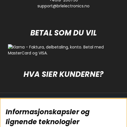
support@brlelectronics.no
BETAL SOM DU VIL
HVA SIER KUNDERNE?
Populære sider
Kundservice
Informasjonskapsler og
Koblingsguide for
Cookies
subwoofers
Kjøpsvilkår
lignende teknologier