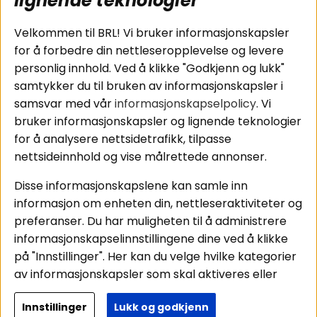
lignende teknologier
Tilkobling av
Personvernpolicy
bilforsterker
Service / Garanti /
Velkommen til BRL! Vi bruker informasjonskapsler
Koblingsguide for
Retur
for å forbedre din nettleseropplevelse og levere
midbasser
personlig innhold. Ved å klikke "Godkjenn og lukk"
Butikker
samtykker du til bruken av informasjonskapsler i
Våre ambassadører
samsvar med vår
informasjonskapselpolicy
. Vi
- Team BRL
bruker informasjonskapsler og lignende teknologier
for å analysere nettsidetrafikk, tilpasse
nettsideinnhold og vise målrettede annonser.
Områder
Følg oss
Disse informasjonskapslene kan samle inn
Instagram
Billyd
informasjon om enheten din, nettleseraktiviteter og
Lyd til hjemmet
Facebook
preferanser. Du har muligheten til å administrere
Pakkeløsninger
informasjonskapselinnstillingene dine ved å klikke
Youtube
Hva passer i bilen
på "Innstillinger". Her kan du velge hvilke kategorier
Tiktok
av informasjonskapsler som skal aktiveres eller
deaktiveres. Vær oppmerksom på at deaktivering
Innstillinger
Lukk og godkjenn
av noen informasjonskapsler kan påvirke
Copyright © 2026 - BRL Electronics