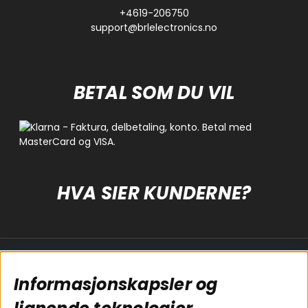
+4619-206750
support@brlelectronics.no
BETAL SOM DU VIL
HVA SIER KUNDERNE?
Populære sider
Kundservice
Informasjonskapsler og
Koblingsguide for
Cookies
subwoofers
Kjøpsvilkår