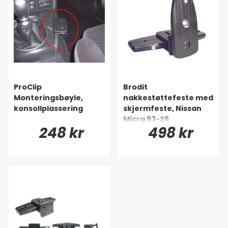
ProClip
Brodit
Monteringsbøyle,
nakkestøttefeste med
konsollplassering
skjermfeste, Nissan
Micra 93-26
248 kr
498 kr