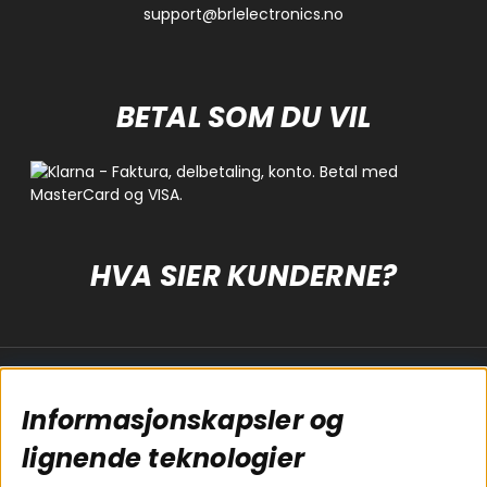
support@brlelectronics.no
BETAL SOM DU VIL
HVA SIER KUNDERNE?
Populære sider
Kundservice
Informasjonskapsler og
Koblingsguide for
Cookies
subwoofers
Kjøpsvilkår
lignende teknologier
Tilkobling av
Personvernpolicy