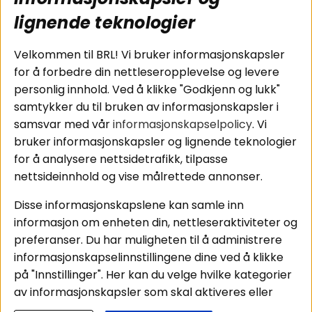
Koblingsguide for
Cookies
subwoofers
Kjøpsvilkår
lignende teknologier
Tilkobling av
Personvernpolicy
bilforsterker
Service / Garanti /
Velkommen til BRL! Vi bruker informasjonskapsler
Koblingsguide for
Retur
for å forbedre din nettleseropplevelse og levere
midbasser
personlig innhold. Ved å klikke "Godkjenn og lukk"
Butikker
samtykker du til bruken av informasjonskapsler i
Våre ambassadører
samsvar med vår
informasjonskapselpolicy
. Vi
- Team BRL
bruker informasjonskapsler og lignende teknologier
for å analysere nettsidetrafikk, tilpasse
nettsideinnhold og vise målrettede annonser.
Områder
Følg oss
Disse informasjonskapslene kan samle inn
Instagram
Billyd
informasjon om enheten din, nettleseraktiviteter og
Lyd til hjemmet
Facebook
preferanser. Du har muligheten til å administrere
Pakkeløsninger
informasjonskapselinnstillingene dine ved å klikke
Youtube
Hva passer i bilen
på "Innstillinger". Her kan du velge hvilke kategorier
Tiktok
av informasjonskapsler som skal aktiveres eller
deaktiveres. Vær oppmerksom på at deaktivering