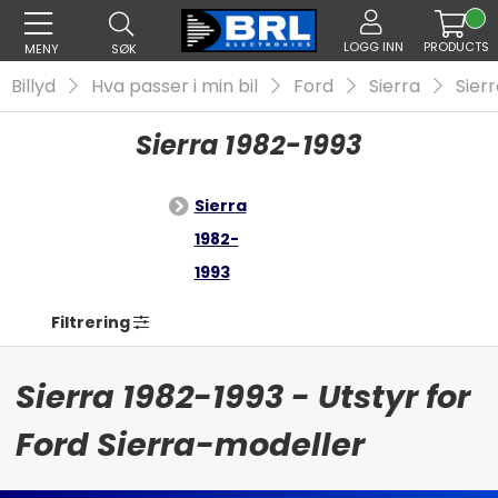
LOGG INN
PRODUCTS
MENY
SØK
Billyd
Hva passer i min bil
Ford
Sierra
Sier
Sierra 1982-1993
Sierra
1982-
1993
Filtrering
Sierra 1982-1993 - Utstyr for
Ford Sierra-modeller