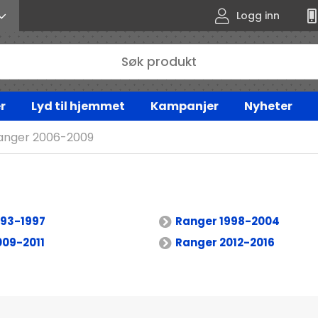
Logg inn
r
Lyd til hjemmet
Kampanjer
Nyheter
anger 2006-2009
993-1997
Ranger 1998-2004
009-2011
Ranger 2012-2016