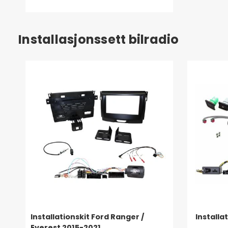
Installasjonssett bilradio
Installationskit Ford Ranger /
Installa
Everest 2015-2021