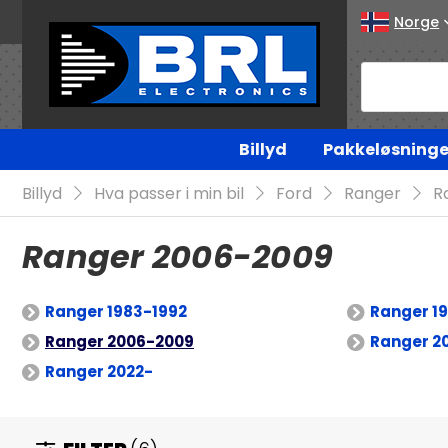
Norge
Billyd
Pakkeløsninge
Billyd
Hva passer i min bil
Ford
Ranger
R
Ranger 2006-2009
Ranger 1983-1992
Ranger 1
Ranger 2006-2009
Ranger 2
Ranger 2022-