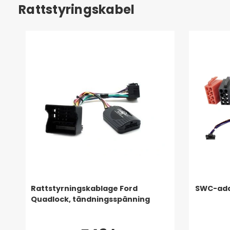
Rattstyringskabel
Rattstyrningskablage Ford
SWC-adap
Quadlock, tändningsspänning