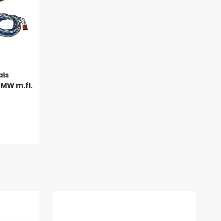
als
BMW m.fl.