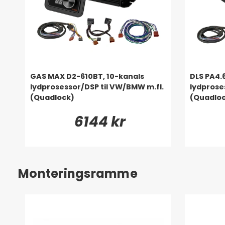
GAS MAX D2-610BT, 10-kanals
DLS PA4.
lydprosessor/DSP til VW/BMW m.fl.
lydprose
(Quadlock)
(Quadlo
6144 kr
Monteringsramme