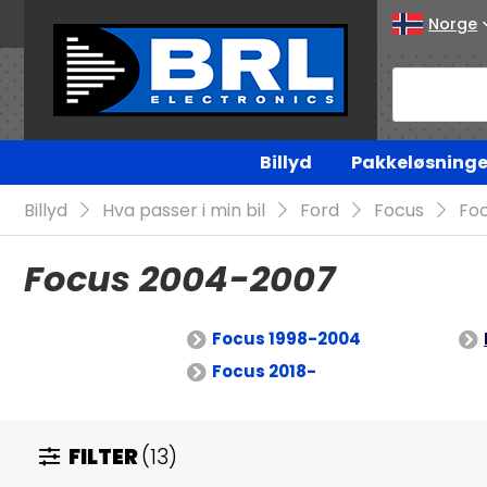
Norge
Billyd
Pakkeløsninge
Billyd
Hva passer i min bil
Ford
Focus
Fo
Focus 2004-2007
Focus 1998-2004
Focus 2018-
FILTER
(13)