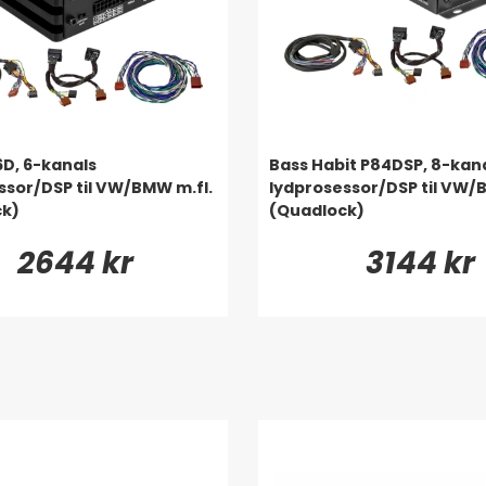
6D, 6-kanals
Bass Habit P84DSP, 8-kan
ssor/DSP til VW/BMW m.fl.
lydprosessor/DSP til VW/
ck)
(Quadlock)
2644 kr
3144 kr