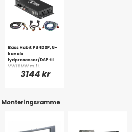
Bass Habit P84DSP, 8-
kanals
lydprosessor/DSP til
VW/BMW m.fl.
3144 kr
(Quadlock)
Monteringsramme