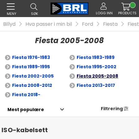
LOGG INN
PRODUCTS
MENY
SØK
Billyd
Hva passer i min bil
Ford
Fiesta
Fies
Fiesta 2005-2008
Fiesta 1976-1983
Fiesta 1983-1989
Fiesta 1989-1995
Fiesta 1995-2002
Fiesta 2002-2005
Fiesta 2005-2008
Fiesta 2008-2012
Fiesta 2013-2017
Fiesta 2018-
Filtrering
ISO-kabelsett