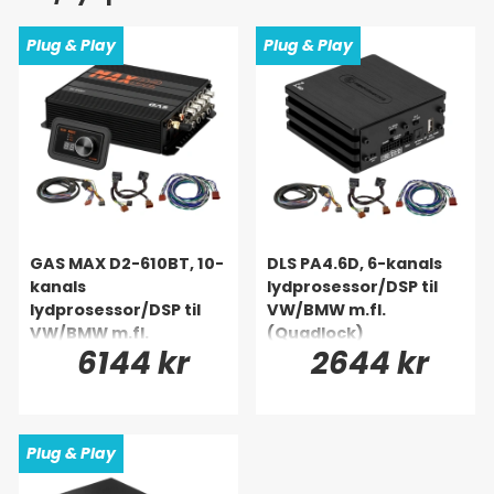
Plug & Play
Plug & Play
GAS MAX D2-610BT, 10-
DLS PA4.6D, 6-kanals
kanals
lydprosessor/DSP til
lydprosessor/DSP til
VW/BMW m.fl.
VW/BMW m.fl.
(Quadlock)
6144 kr
2644 kr
(Quadlock)
Plug & Play