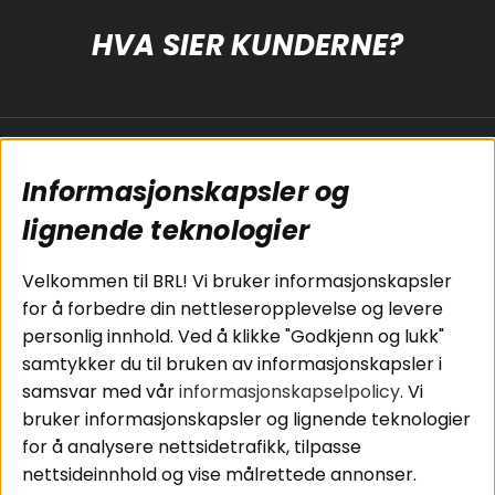
HVA SIER KUNDERNE?
Populære sider
Kundservice
Informasjonskapsler og
Koblingsguide for
Cookies
subwoofers
Kjøpsvilkår
lignende teknologier
Tilkobling av
Personvernpolicy
bilforsterker
Service / Garanti /
Velkommen til BRL! Vi bruker informasjonskapsler
Koblingsguide for
Retur
for å forbedre din nettleseropplevelse og levere
midbasser
personlig innhold. Ved å klikke "Godkjenn og lukk"
Butikker
samtykker du til bruken av informasjonskapsler i
Våre ambassadører
samsvar med vår
informasjonskapselpolicy
. Vi
- Team BRL
bruker informasjonskapsler og lignende teknologier
for å analysere nettsidetrafikk, tilpasse
nettsideinnhold og vise målrettede annonser.