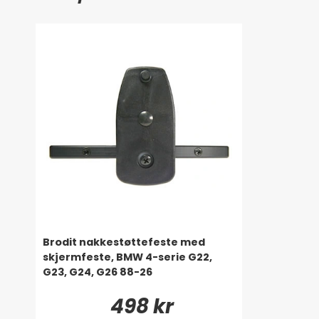
Brodit nakkestøttefeste med
skjermfeste, BMW 4-serie G22,
G23, G24, G26 88-26
498 kr