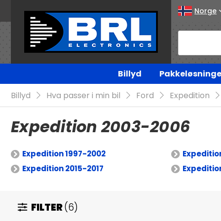
Norge
Billyd
Pakkeløsninge
Billyd
Hva passer i min bil
Ford
Expedition
Expedition 2003-2006
Expedition 1997-2002
Expediti
Expedition 2015-2017
Expeditio
FILTER
(6)