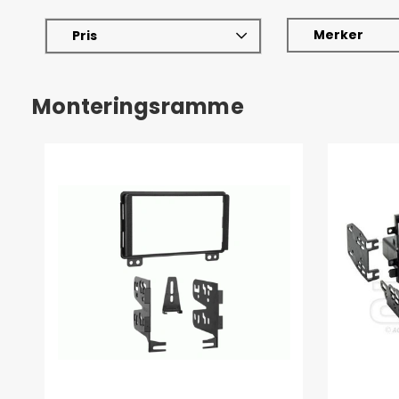
Merker
Pris
Monteringsramme