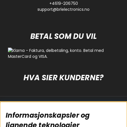
+4619-206750
support@brlelectronics.no
BETAL SOM DU VIL
HVA SIER KUNDERNE?
Populære sider
Kundservice
Informasjonskapsler og
Koblingsguide for
Cookies
subwoofers
Kjøpsvilkår
lignende teknologier