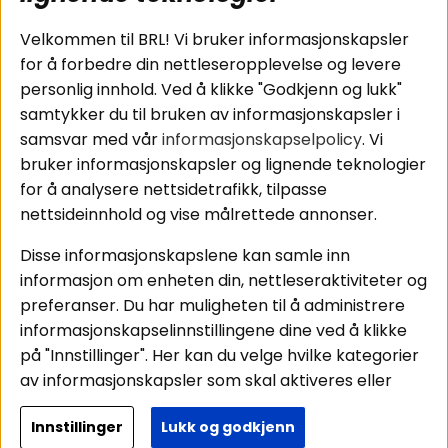
Tilkobling av
Personvernpolicy
bilforsterker
Service / Garanti /
Velkommen til BRL! Vi bruker informasjonskapsler
Koblingsguide for
Retur
for å forbedre din nettleseropplevelse og levere
midbasser
personlig innhold. Ved å klikke "Godkjenn og lukk"
Butikker
samtykker du til bruken av informasjonskapsler i
Våre ambassadører
samsvar med vår
informasjonskapselpolicy
. Vi
- Team BRL
bruker informasjonskapsler og lignende teknologier
for å analysere nettsidetrafikk, tilpasse
nettsideinnhold og vise målrettede annonser.
Områder
Følg oss
Disse informasjonskapslene kan samle inn
Instagram
Billyd
informasjon om enheten din, nettleseraktiviteter og
Lyd til hjemmet
Facebook
preferanser. Du har muligheten til å administrere
Pakkeløsninger
informasjonskapselinnstillingene dine ved å klikke
Youtube
Hva passer i bilen
på "Innstillinger". Her kan du velge hvilke kategorier
Tiktok
av informasjonskapsler som skal aktiveres eller
deaktiveres. Vær oppmerksom på at deaktivering
Innstillinger
Lukk og godkjenn
av noen informasjonskapsler kan påvirke
Copyright © 2026 - BRL Electronics