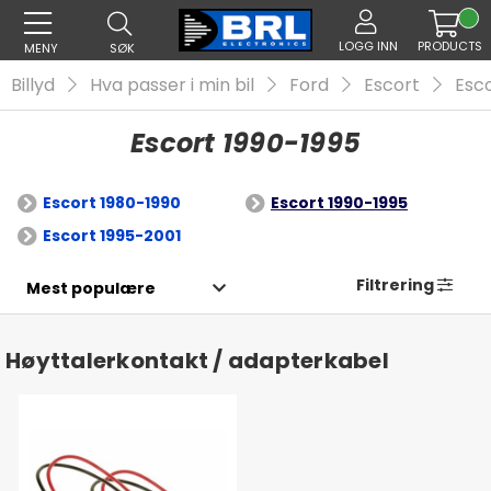
LOGG INN
PRODUCTS
MENY
SØK
Billyd
Hva passer i min bil
Ford
Escort
Esco
Escort 1990-1995
Escort 1980-1990
Escort 1990-1995
Escort 1995-2001
Filtrering
Høyttalerkontakt / adapterkabel