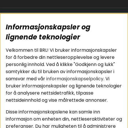
Populære sider
Kundservice
Informasjonskapsler og
Koblingsguide for
Cookies
subwoofers
Kjøpsvilkår
lignende teknologier
Tilkobling av
Personvernpolicy
bilforsterker
Service / Garanti /
Velkommen til BRL! Vi bruker informasjonskapsler
Koblingsguide for
Retur
for å forbedre din nettleseropplevelse og levere
midbasser
personlig innhold. Ved å klikke "Godkjenn og lukk"
Butikker
samtykker du til bruken av informasjonskapsler i
Våre ambassadører
samsvar med vår
informasjonskapselpolicy
. Vi
- Team BRL
bruker informasjonskapsler og lignende teknologier
for å analysere nettsidetrafikk, tilpasse
nettsideinnhold og vise målrettede annonser.
Områder
Følg oss
Disse informasjonskapslene kan samle inn
Instagram
Billyd
informasjon om enheten din, nettleseraktiviteter og
Lyd til hjemmet
Facebook
preferanser. Du har muligheten til å administrere