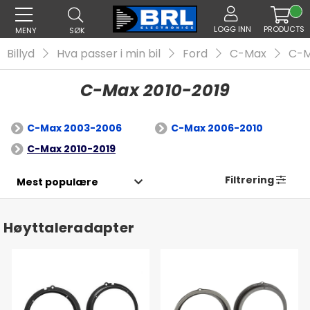
LOGG INN
PRODUCTS
MENY
SØK
Billyd
Hva passer i min bil
Ford
C-Max
C-M
C-Max 2010-2019
C-Max 2003-2006
C-Max 2006-2010
C-Max 2010-2019
Filtrering
Høyttaleradapter