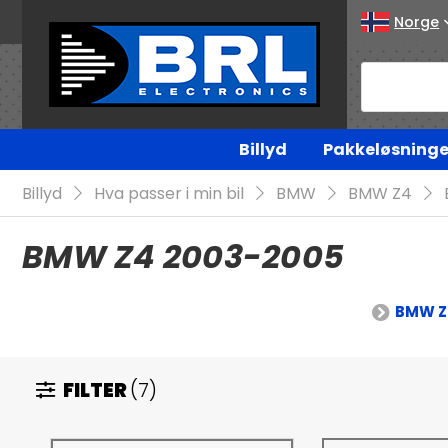
Norge
Billyd
Pakkeløsninge
Billyd
Hva passer i min bil
BMW
BMW Z4
BMW Z4 2003-2005
BMW Z
FILTER
(7)