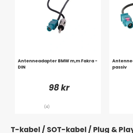
Antenneadapter BMW m,m Fakra -
Antennea
DIN
passiv
98 kr
(4)
T-kabel / SOT-kabel / Plug & Pl