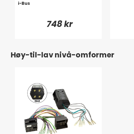
i-Bus
748 kr
Høy-til-lav nivå-omformer