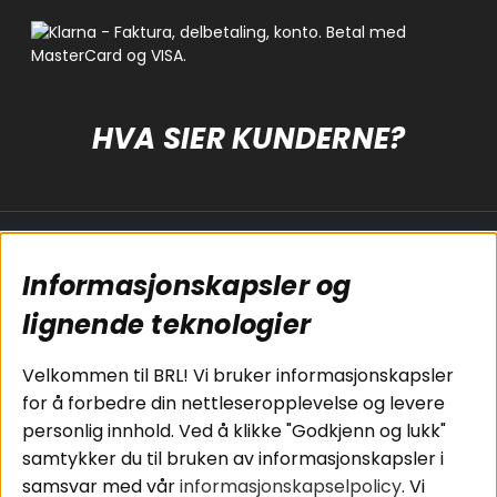
HVA SIER KUNDERNE?
Populære sider
Kundservice
Informasjonskapsler og
Koblingsguide for
Cookies
subwoofers
Kjøpsvilkår
lignende teknologier
Tilkobling av
Personvernpolicy
bilforsterker
Service / Garanti /
Velkommen til BRL! Vi bruker informasjonskapsler
Koblingsguide for
Retur
for å forbedre din nettleseropplevelse og levere
midbasser
personlig innhold. Ved å klikke "Godkjenn og lukk"
Butikker
samtykker du til bruken av informasjonskapsler i
Våre ambassadører
samsvar med vår
informasjonskapselpolicy
. Vi