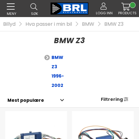
LOGG INN
PRODUCTS
MENY
SØK
Billyd
Hva passer i min bil
BMW
BMW Z3
BMW Z3
BMW
Z3
1996-
2002
Filtrering